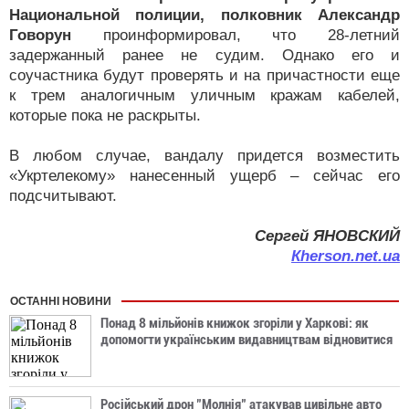
Национальной полиции, полковник Александр
Говорун
проинформировал, что 28-летний
задержанный ранее не судим. Однако его и
соучастника будут проверять и на причастности еще
к трем аналогичным уличным кражам кабелей,
которые пока не раскрыты.
В любом случае, вандалу придется возместить
«Укртелекому» нанесенный ущерб – сейчас его
подсчитывают.
Сергей ЯНОВСКИЙ
Кherson.net.ua
ОСТАННІ НОВИНИ
Понад 8 мільйонів книжок згоріли у Харкові: як
допомогти українським видавництвам відновитися
Російський дрон "Молнія" атакував цивільне авто