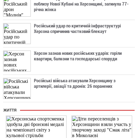
поблизу Нової Кубані на Херсонщині, загинула 77-
річна жінка
Російський удар по критичній інфраструктурі
Херсона спричинив частковий блекаут
Херсон зазнав нових російських ударів: горіли
квартири, балкони та господарські споруди
Російські війська атакували Херсонщину з
артилерії, авіації та дронів: 26 поранених
ЖИТТЯ