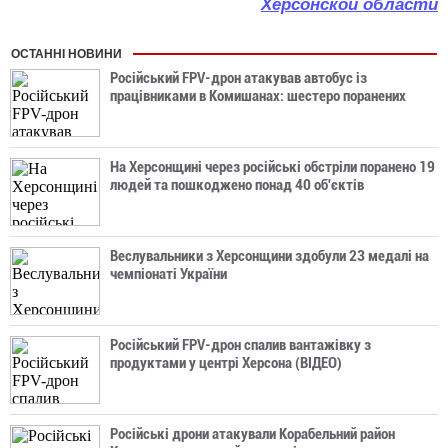
Херсонской области
ОСТАННІ НОВИНИ
Російський FPV-дрон атакував автобус із
працівниками в Комишанах: шестеро поранених
На Херсонщині через російські обстріли поранено 19
людей та пошкоджено понад 40 об'єктів
Веслувальники з Херсонщини здобули 23 медалі на
чемпіонаті України
Російський FPV-дрон спалив вантажівку з
продуктами у центрі Херсона (ВІДЕО)
Російські дрони атакували Корабельний район