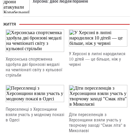
Херсона: двоє людей поранені
ЖИТТЯ
У Херсоні в липні народилися
Херсонська спортсменка
10 дітей — це більше, ніж у
здобула дві бронзові медалі
червні
на чемпіонаті світу з кульової
стрільби
Переселенці з Херсонщини
взяли участь у модному показі
Діти переселенців з
в Одесі
Херсонщини взяли участь у
творчому заході "Смак літа" в
Миколаєві