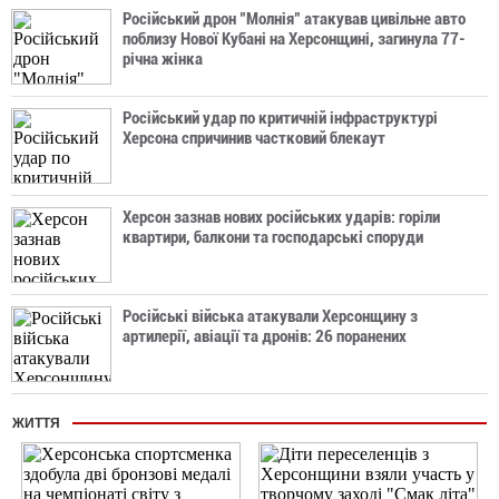
Російський дрон "Молнія" атакував цивільне авто
поблизу Нової Кубані на Херсонщині, загинула 77-
річна жінка
Російський удар по критичній інфраструктурі
Херсона спричинив частковий блекаут
Херсон зазнав нових російських ударів: горіли
квартири, балкони та господарські споруди
Російські війська атакували Херсонщину з
артилерії, авіації та дронів: 26 поранених
ЖИТТЯ