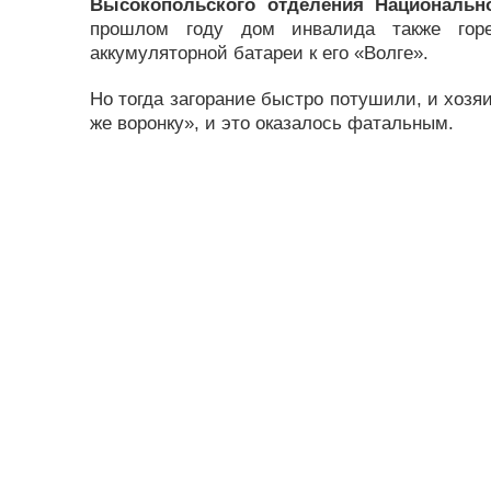
Высокопольского отделения Национально
прошлом году дом инвалида также горе
аккумуляторной батареи к его «Волге».
Но тогда загорание быстро потушили, и хозяи
же воронку», и это оказалось фатальным.