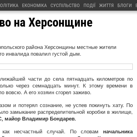
ОЛІТИКА
ЕКОНОМІКА
СУСПІЛЬСТВО
ПОДІЇ
ЖИТТЯ
БЛОГИ
во на Херсонщине
копольского района Херсонщины местные жители
ого инвалида повалил густой дым.
ближайшей части до села пятнадцать километров по
только через семнадцать минут. К этому времени в
 вовсю. А его хозяин сгорел заживо.
зом и потерял сознание, не успев покинуть хату. По
ыло замыкание распределительной коробки в жилище,
С, майор Владимир Бондарев.
, как несчастный случай. По словам
начальника