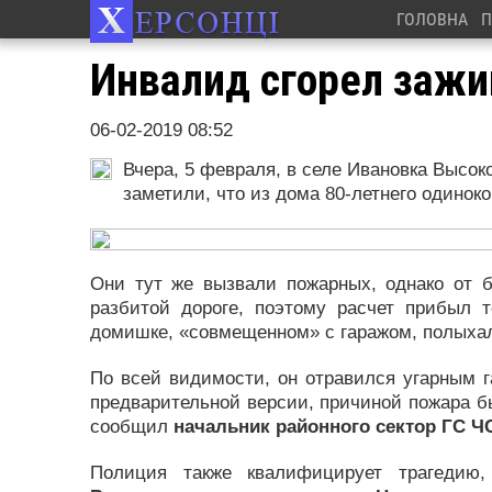
ГОЛОВНА
П
Инвалид сгорел зажи
06-02-2019 08:52
Вчера, 5 февраля, в селе Ивановка Высо
заметили, что из дома 80-летнего одинок
Они тут же вызвали пожарных, однако от 
разбитой дороге, поэтому расчет прибыл 
домишке, «совмещенном» с гаражом, полыхало
По всей видимости, он отравился угарным га
предварительной версии, причиной пожара б
сообщил
начальник районного сектор ГС Ч
Полиция также квалифицирует трагедию