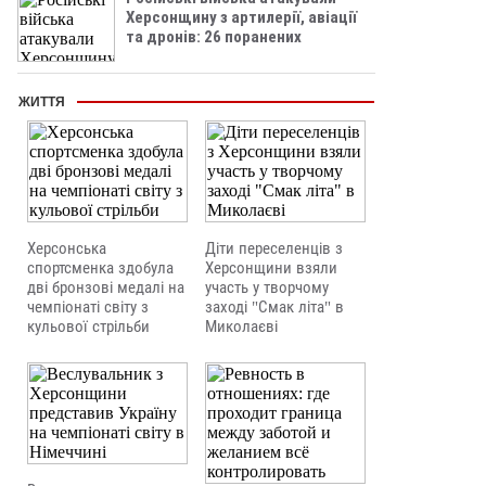
Херсонщину з артилерії, авіації
та дронів: 26 поранених
ЖИТТЯ
Херсонська
Діти переселенців з
спортсменка здобула
Херсонщини взяли
дві бронзові медалі на
участь у творчому
чемпіонаті світу з
заході "Смак літа" в
кульової стрільби
Миколаєві