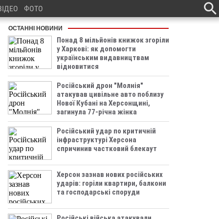
ВІДЕО
ФОТО
ОСТАННІ НОВИНИ
Понад 8 мільйонів книжок згоріли
у Харкові: як допомогти
українським видавництвам
відновитися
Російський дрон "Молнія"
атакував цивільне авто поблизу
Нової Кубані на Херсонщині,
загинула 77-річна жінка
Російський удар по критичній
інфраструктурі Херсона
спричинив частковий блекаут
Херсон зазнав нових російських
ударів: горіли квартири, балкони
та господарські споруди
Російські війська атакували