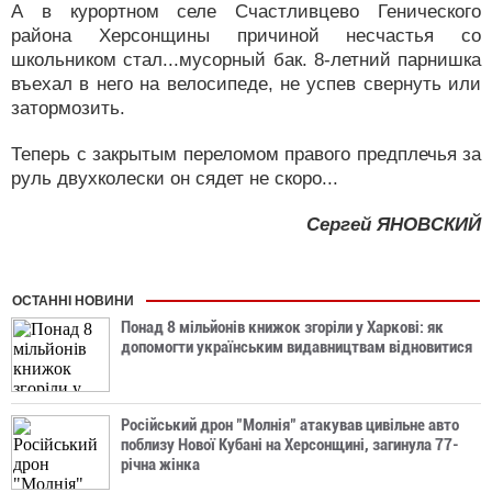
А в курортном селе Счастливцево Генического
района Херсонщины причиной несчастья со
школьником стал...мусорный бак. 8-летний парнишка
въехал в него на велосипеде, не успев свернуть или
затормозить.
Теперь с закрытым переломом правого предплечья за
руль двухколески он сядет не скоро...
Сергей ЯНОВСКИЙ
ОСТАННІ НОВИНИ
Понад 8 мільйонів книжок згоріли у Харкові: як
допомогти українським видавництвам відновитися
Російський дрон "Молнія" атакував цивільне авто
поблизу Нової Кубані на Херсонщині, загинула 77-
річна жінка