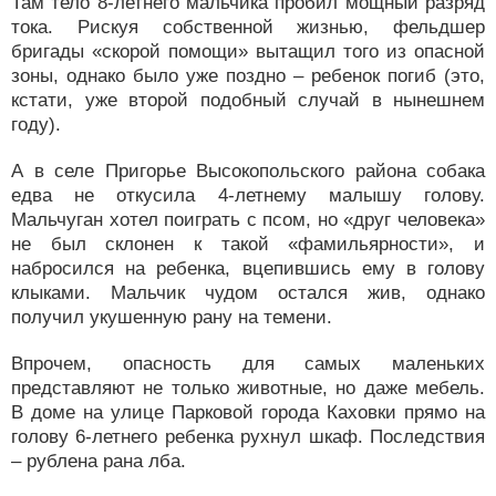
Там тело 8-летнего мальчика пробил мощный разряд
тока. Рискуя собственной жизнью, фельдшер
бригады «скорой помощи» вытащил того из опасной
зоны, однако было уже поздно – ребенок погиб (это,
кстати, уже второй подобный случай в нынешнем
году).
А в селе Пригорье Высокопольского района собака
едва не откусила 4-летнему малышу голову.
Мальчуган хотел поиграть с псом, но «друг человека»
не был склонен к такой «фамильярности», и
набросился на ребенка, вцепившись ему в голову
клыками. Мальчик чудом остался жив, однако
получил укушенную рану на темени.
Впрочем, опасность для самых маленьких
представляют не только животные, но даже мебель.
В доме на улице Парковой города Каховки прямо на
голову 6-летнего ребенка рухнул шкаф. Последствия
– рублена рана лба.