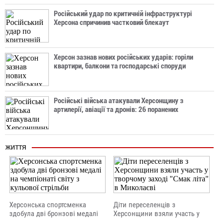
Російський удар по критичній інфраструктурі
Херсона спричинив частковий блекаут
Херсон зазнав нових російських ударів: горіли
квартири, балкони та господарські споруди
Російські війська атакували Херсонщину з
артилерії, авіації та дронів: 26 поранених
ЖИТТЯ
Херсонська спортсменка
Діти переселенців з
здобула дві бронзові медалі
Херсонщини взяли участь у