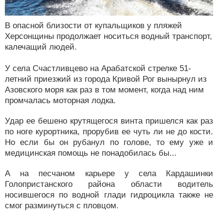
В опасной близости от купальщиков у пляжей
Херсонщины продолжает носиться водный транспорт,
калечащий людей.
У села Счастливцево на Арабатской стрелке 51-
летний приезжий из города Кривой Рог вынырнул из
Азовского моря как раз в том момент, когда над ним
промчалась моторная лодка.
Удар ее бешено крутящегося винта пришелся как раз
по ноге курортника, прорубив ее чуть ли не до кости.
Но если бы он рубанул по голове, то ему уже и
медицинская помощь не понадобилась бы...
А на песчаном карьере у села Кардашинки
Голопристанского района области водитель
носившегося по водной глади гидроцикла также не
смог разминуться с пловцом.