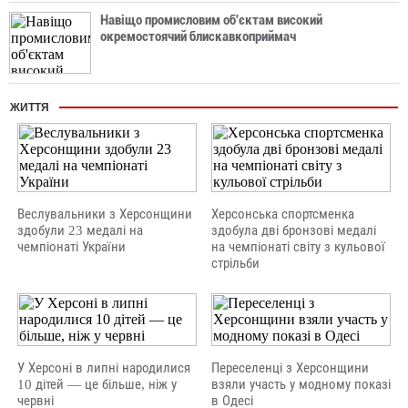
Навіщо промисловим об'єктам високий
окремостоячий блискавкоприймач
ЖИТТЯ
Веслувальники з Херсонщини
Херсонська спортсменка
здобули 23 медалі на
здобула дві бронзові медалі
чемпіонаті України
на чемпіонаті світу з кульової
стрільби
У Херсоні в липні народилися
Переселенці з Херсонщини
10 дітей — це більше, ніж у
взяли участь у модному показі
червні
в Одесі