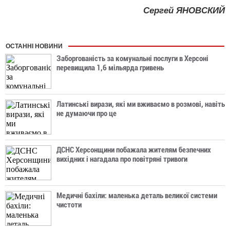
Сергей ЯНОВСКИЙ
ОСТАННІ НОВИНИ
Заборгованість за комунальні послуги в Херсоні
перевищила 1,6 мільярда гривень
Латинські вирази, які ми вживаємо в розмові, навіть
не думаючи про це
ДСНС Херсонщини побажала жителям безпечних
вихідних і нагадала про повітряні тривоги
Медичні бахіли: маленька деталь великої системи
чистоти