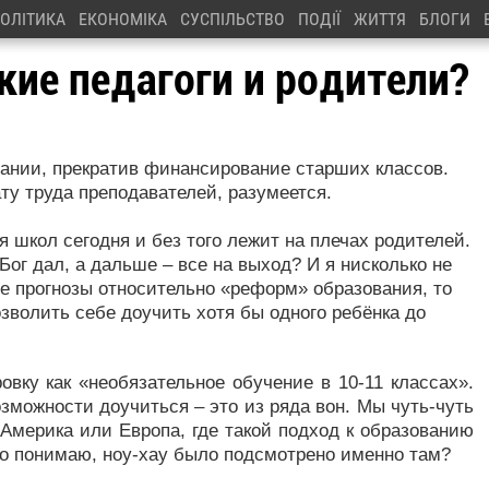
ОЛІТИКА
ЕКОНОМІКА
СУСПІЛЬСТВО
ПОДІЇ
ЖИТТЯ
БЛОГИ
кие педагоги и родители?
ании, прекратив финансирование старших классов.
у труда преподавателей, разумеется.
 школ сегодня и без того лежит на плечах родителей.
 Бог дал, а дальше – все на выход? И я нисколько не
е прогнозы относительно «реформ» образования, то
зволить себе доучить хотя бы одного ребёнка до
вку как «необязательное обучение в 10-11 классах».
зможности доучиться – это из ряда вон. Мы чуть-чуть
 Америка или Европа, где такой подход к образованию
но понимаю, ноу-хау было подсмотрено именно там?