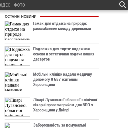
ВІДЕО
ФОТО
ОСТАННІ НОВИНИ
Гамак для отдыха на природе:
расслабление между деревьями
Подложка для торта: надежная
основа и эстетичная подача ваших
десертов
Мобільні клініки надали медичну
допомогу 9 687 жителям
Херсонщини
Лікарі Луганської обласної клінічної
лікарні провели прийом для ВПО з
Херсонщини у Дніпрі
Заборгованість за комунальні