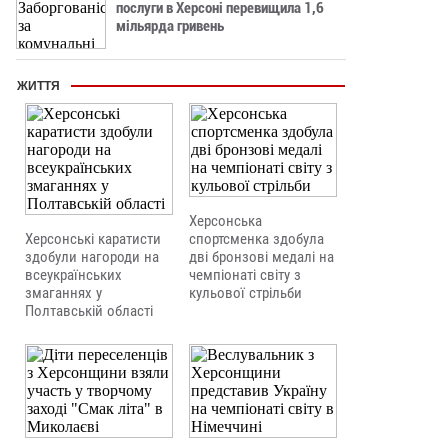
послуги в Херсоні перевищила 1,6
мільярда гривень
ЖИТТЯ
Херсонська
Херсонські каратисти
спортсменка здобула
здобули нагороди на
дві бронзові медалі на
всеукраїнських
чемпіонаті світу з
змаганнях у
кульової стрільби
Полтавській області