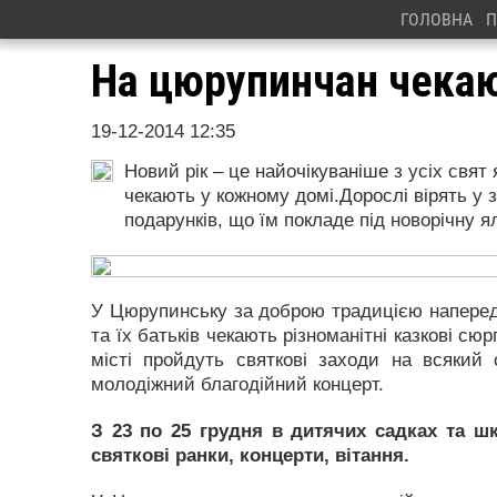
ГОЛОВНА
П
На цюрупинчан чекаю
19-12-2014 12:35
Новий рік – це найочікуваніше з усіх свят 
чекають у кожному домі.Дорослі вірять у з
подарунків, що їм покладе під новорічну 
У Цюрупинську за доброю традицією напередо
та їх батьків чекають різноманітні казкові с
місті пройдуть святкові заходи на всякий с
молодіжний благодійний концерт.
З 23 по 25 грудня в дитячих садках та ш
святкові ранки, концерти, вітання.