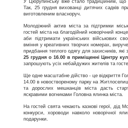
У Цюрупинську вже стало традиційним, що г
Так, 25 грудня вихованці дитячих садків п
виготовленим власноруч.
Молодіжний актив міста за підтримки місь
гостей міста на благодійний новорічний конц
аби підтримати українських військових св
вміння у креативних творчих номерах, вируче
придбання теплого одягу для захисників, які 
25 грудня о 16.00 в приміщенні Центру ку
запрошують усіх небайдужих жителів та госте
Ще одне масштабне дійство - це відкриття Гол
14.00 в новоствореному парку на Житлоселищі
та дорослих мешканців міста дасть стар
яскравими вогниками Головна ялинка міста.
На гостей свята чекають казкові герої, дід М
конкурси, хороводи навколо новорічної яли
подарунки.