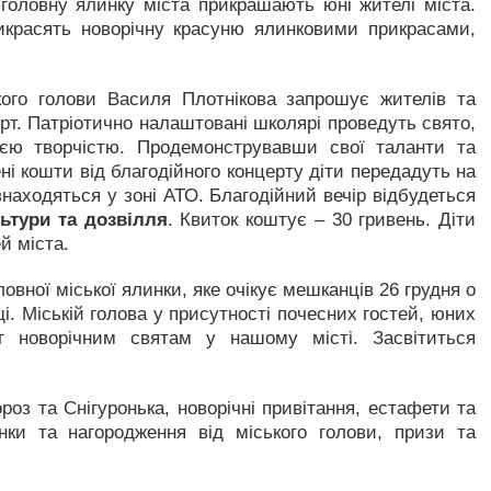
оловну ялинку міста прикрашають юні жителі міста.
рикрасять новорічну красуню ялинковими прикрасами,
кого голови Василя Плотнікова запрошує жителів та
ерт. Патріотично налаштовані школярі проведуть свято,
оєю творчістю. Продемонструвавши свої таланти та
ні кошти від благодійного концерту діти передадуть на
знаходяться у зоні АТО. Благодійний вечір відбудеться
льтури та дозвілля
. Квиток коштує – 30 гривень. Діти
й міста.
овної міської ялинки, яке очікує мешканців 26 грудня о
. Міській голова у присутності почесних гостей, юних
т новорічним святам у нашому місті. Засвітиться
ороз та Снігуронька, новорічні привітання, естафети та
нки та нагородження від міського голови, призи та