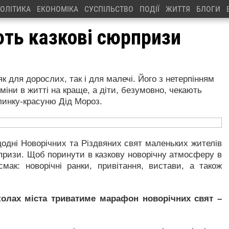
ОЛІТИКА
ЕКОНОМІКА
СУСПІЛЬСТВО
ПОДІЇ
ЖИТТЯ
БЛОГИ
ть казкові сюрпризи
як для дорослих, так і для малечі. Його з нетерпінням
міни в житті на краще, а діти, безумовно, чекають
ялинку-красуню Дід Мороз.
дні Новорічних та Різдвяних свят маленьких жителів
юрпризи. Щоб поринути в казкову новорічну атмосферу в
мак: новорічні ранки, привітання, вистави, а також
колах міста триватиме марафон новорічних свят –