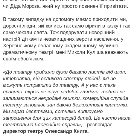
чи Діда Мороза, який ну просто повинен її привітати.
В такому випадку на допомогу маємо приходити ми,
дорослі люди, які колись так само вірили в казку і так
само чекали свята. Тож подарувати новорічний
настрій діткам із незахищених верств населення, у
Херсонському обласному академічному музично-
драматичному театрі імені Миколи Куліша вважають
своїм обов'язком.
«До театру прийшло дуже багато листів від шкіл,
інтернатів, від великого спектру людей, які не
можуть потрапити до театру. А у нас є таке
правило: скрізь де існує недобір глядача, тобто де
залишаються непродані квитки, комерційна служба
театру заповнює зал даючи безкоштовні квиточки.
Ми зараз десятками, сотнями виписуємо
запрошення для цих категорій дітей. Це чисто наша
театральна благодійна справа»
, - розповідає
директор театру Олександр Книга.