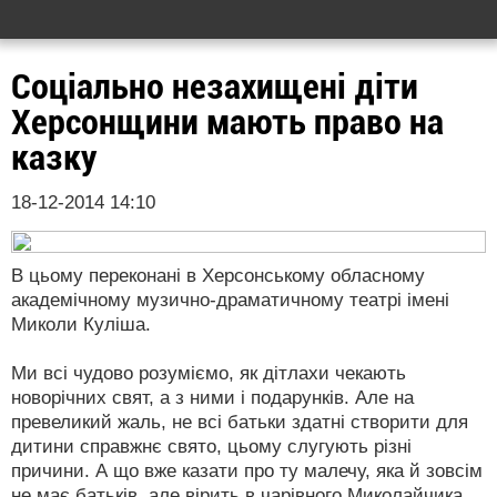
Соціально незахищені діти
Херсонщини мають право на
казку
18-12-2014 14:10
В цьому переконані в Херсонському обласному
академічному музично-драматичному театрі імені
Миколи Куліша.
Ми всі чудово розуміємо, як дітлахи чекають
новорічних свят, а з ними і подарунків. Але на
превеликий жаль, не всі батьки здатні створити для
дитини справжнє свято, цьому слугують різні
причини. А що вже казати про ту малечу, яка й зовсім
не має батьків, але вірить в чарівного Миколайчика