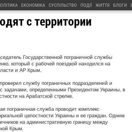
ОЛІТИКА
ЕКОНОМІКА
СУСПІЛЬСТВО
ПОДІЇ
ЖИТТЯ
БЛОГИ
одят с территории
дседатель Государственной пограничной службы
нко, который с рабочей поездкой находился на
ласти и АР Крым.
 проверил службу пограничных подразделений и
 с задачами, определенными Президентом Украины, в
стности на Арабатской стрелке.
ная пограничная служба проводит комплекс
риальной целостности Украины и ее граждан. Одним
ничников на административную границу между
кой Крым.