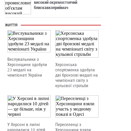
високий окремостоячий
блискавкоприймач
ЖИТТЯ
Веслувальники з
Херсонщини здобули
Херсонська
23 медалі на
спортсменка здобула
чемпіонаті України
дві бронзові медалі на
чемпіонаті світу з
кульової стрільби
У Херсоні в липні
Переселенці з
народилися 10 дітей
Херсонщини взяли