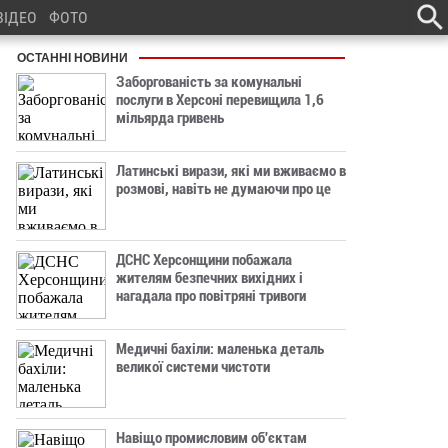
ВІДЕО
ФОТО
ОСТАННІ НОВИНИ
Заборгованість за комунальні
послуги в Херсоні перевищила 1,6
мільярда гривень
Латинські вирази, які ми вживаємо в
розмові, навіть не думаючи про це
ДСНС Херсонщини побажала
жителям безпечних вихідних і
нагадала про повітряні тривоги
Медичні бахіли: маленька деталь
великої системи чистоти
Навіщо промисловим об'єктам