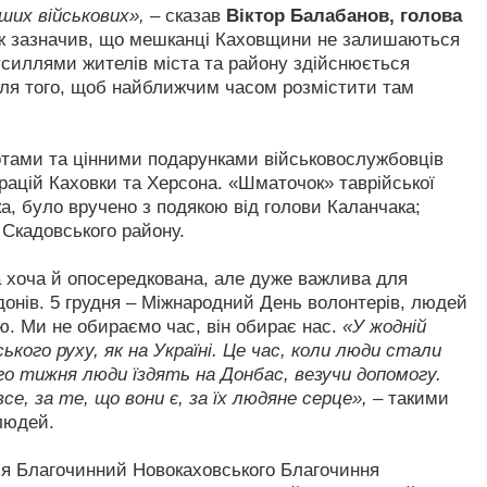
ших військових», –
сказав
Віктор Балабанов, голова
ж зазначив, що мешканці Каховщини не залишаються
усиллями жителів міста та району здійснюється
для того, щоб найближчим часом розмістити там
отами та цінними подарунками військовослужбовців
ацій Каховки та Херсона. «Шматочок» таврійської
ка, було вручено з подякою від голови Каланчака;
 Скадовського району.
га хоча й опосередкована, але дуже важлива для
рдонів. 5 грудня – Міжнародний День волонтерів, людей
. Ми не обираємо час, він обирає нас.
«У жодній
кого руху, як на Україні. Це час, коли люди стали
го тижня люди їздять на Донбас, везучи допомогу.
е, за те, що вони є, за їх людяне серце»,
– такими
людей.
ся Благочинний Новокаховського Благочиння