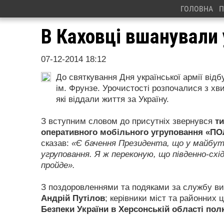
ГОЛОВНА
П
В Каховці вшанували 
07-12-2014 18:12
До святкування Дня української армії від
ім. Фрунзе. Урочистості розпочалися з хв
які віддали життя за Україну.
З вступним словом до присутніх звернувся
ти
оперативного мобільного угруповання «ПО
сказав:
«Є бачення Президента, що у майбутн
угруповання. Я ж переконую, що південно-схід
пройде».
З поздоровленнями та подяками за службу в
Андрій Путілов
; керівники міст та районних 
Безпеки України в Херсонській області по