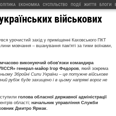
ОЛІТИКА
ЕКОНОМІКА
СУСПІЛЬСТВО
ПОДІЇ
ЖИТТЯ
БЛОГИ
українських військових
бувся урочистий захід у приміщенні Каховського ПКТ
илини мовчання – вшанування пам'яті за тими воїнами,
мчасово виконуючий обов'язки командира
ЛІССЯ» генерал-майор Ігор Федоров
, який зокрема
ьому Збройні Сили України – це потужне військове
ний рубіж буде захищено і в цьому напрямі ворог не
иступили
голова обласної державної адміністрації
центрів області;
начальник управління Служби
лковник Дмитро Ярмак
.