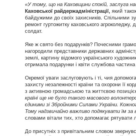
«У тому, що на Каховщини спокій, заслуга на
Каховської райдержадміністрації,
який тако
байдужими до своїх захисників. Спільними з
ремонт гуртожитку каховського агроколеджу, 
солдат.
Яке ж свято без подарунків? Почесними грам
нагородили представники державних адміністр
землі, картину відомого українського художни
отримала подарунки і квіти службова частина
Окремої уваги заслуговують і ті, чия допомо
захисту незалежності країни та охорони її ко
з активною громадською та життєвою позицією
країні ще не було такого масового волонтерсь
єдиними зі Збройними Силами України. Кожно
Тому надзвичайно важливо подякувати їм за вс
словами вітали тих, хто допомагає рятувати 
До присутніх з привітальним словом звернув