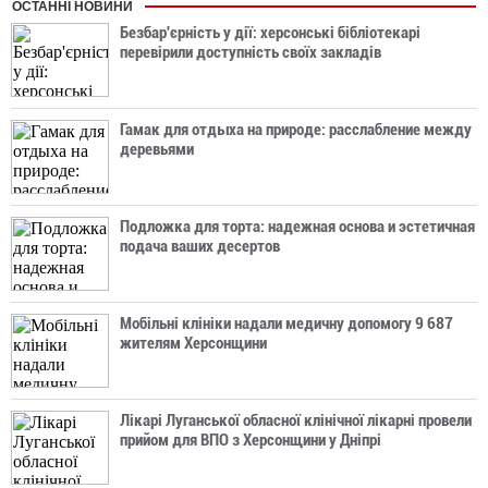
ОСТАННІ НОВИНИ
Безбар'єрність у дії: херсонські бібліотекарі
перевірили доступність своїх закладів
Гамак для отдыха на природе: расслабление между
деревьями
Подложка для торта: надежная основа и эстетичная
подача ваших десертов
Мобільні клініки надали медичну допомогу 9 687
жителям Херсонщини
Лікарі Луганської обласної клінічної лікарні провели
прийом для ВПО з Херсонщини у Дніпрі