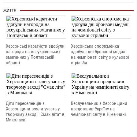
ЖИТТЯ
Херсонські каратисти здобули
Херсонська спортсменка
нагороди на всеукраїнських
здобула дві бронзові медалі
змаганнях у Полтавській
на чемпіонаті світу з кульової
області
стрільби
Діти переселенців з
Веслувальник з Херсонщини
Херсонщини взяли участь у
представив Україну на
творчому заході "Смак літа" в
чемпіонаті світу в Німеччині
Миколаєві