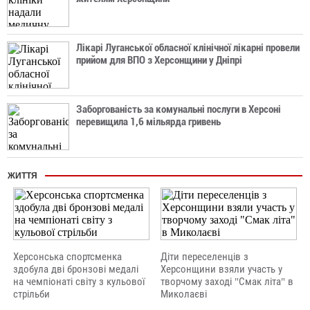
Лікарі Луганської обласної клінічної лікарні провели
прийом для ВПО з Херсонщини у Дніпрі
Заборгованість за комунальні послуги в Херсоні
перевищила 1,6 мільярда гривень
ЖИТТЯ
Херсонська спортсменка
Діти переселенців з
здобула дві бронзові медалі
Херсонщини взяли участь у
на чемпіонаті світу з кульової
творчому заході "Смак літа" в
стрільби
Миколаєві