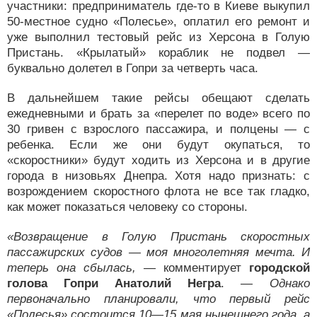
участники: предприниматель где-то в Киеве выкупил
50-местное судно «Полесье», оплатил его ремонт и
уже выполнил тестовый рейс из Херсона в Голую
Пристань. «Крылатый» кораблик не подвел —
буквально долетел в Гопри за четверть часа.
В дальнейшем такие рейсы обещают сделать
ежедневными и брать за «перелет по воде» всего по
30 гривен с взрослого пассажира, и полцены — с
ребенка. Если же они будут окупаться, то
«скоростники» будут ходить из Херсона и в другие
города в низовьях Днепра. Хотя надо признать: с
возрождением скоростного флота не все так гладко,
как может показаться человеку со стороны.
«Возвращение в Голую Пристань скоростных
пассажирских судов — моя многолетняя мечта. И
теперь она сбылась, —
комментирует
городской
голова Гопри Анатолий Негра
.
— Однако
первоначально планировали, что первый рейс
«Полесья» состоится 10—15 мая нынешнего года, а