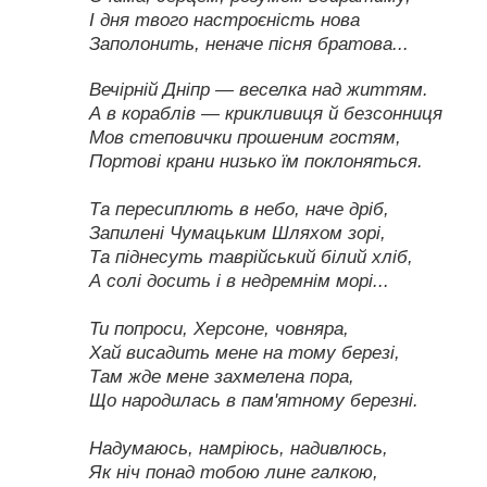
І дня твого настроєність нова
Заполонить, неначе пісня братова...
Вечірній Дніпр — веселка над життям.
А в кораблів — крикливиця й безсонниця
Мов степовички прошеним гостям,
Портові крани низько їм поклоняться.
Та пересиплють в небо, наче дріб,
Запилені Чумацьким Шляхом зорі,
Та піднесуть таврійський білий хліб,
А солі досить і в недремнім морі...
Ти попроси, Херсоне, човняра,
Хай висадить мене на тому березі,
Там жде мене захмелена пора,
Що народилась в пам'ятному березні.
Надумаюсь, намріюсь, надивлюсь,
Як ніч понад тобою лине галкою,