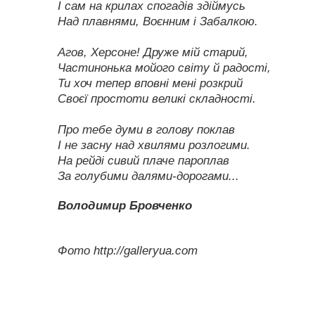
І сам на крилах спогадів здіймусь
Над плавнями, Воєнним і Забалкою.
Агов, Херсоне! Друже мій старий,
Частинонька мойого світу й радості,
Ти хоч тепер вповні мені розкрий
Своєї простоти великі складності.
Про тебе думи в голову поклав
І не засну над хвилями розлогими.
На рейді сивий плаче пароплав
За голубими далями-дорогами...
Володимир Бровченко
Фото http://galleryua.com