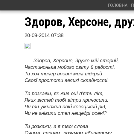
ГОЛОВНА
П
Здоров, Херсоне, др
20-09-2014 07:38
Здоров, Херсоне, друже мій старий,
Частинонька мойого світу й радості.
Ти хоч тепер вповні мені відкрий
Своєї простоти великі складності.
Та розкажи, як жив оці п'ять літ,
Яких вістей тобі вітри приносили,
Чи ти умножив свій козацький рід,
Чи не гнівили степ нещедрі осені?
Ти розкажи, а я твої слова
Очима, серцем, розумом вбиратиму,