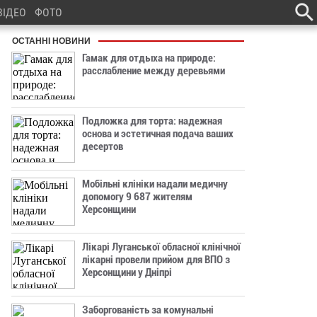
ВІДЕО
ФОТО
ОСТАННІ НОВИНИ
Гамак для отдыха на природе:
расслабление между деревьями
Подложка для торта: надежная
основа и эстетичная подача ваших
десертов
Мобільні клініки надали медичну
допомогу 9 687 жителям
Херсонщини
Лікарі Луганської обласної клінічної
лікарні провели прийом для ВПО з
Херсонщини у Дніпрі
Заборгованість за комунальні