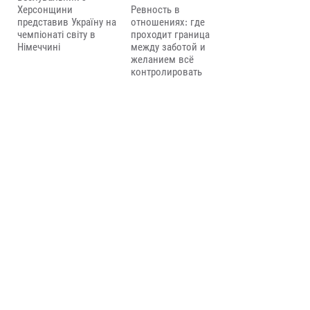
Херсонщини
Ревность в
представив Україну на
отношениях: где
чемпіонаті світу в
проходит граница
Німеччині
между заботой и
желанием всё
контролировать