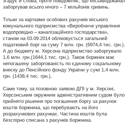
згадує й слова, проте повідомляє, що Міськводоканал
заборгував всього нічого – 7 мільйонів гривень.
Тільки за картками особових рахунків міського
комунального підприємства «Виробниче управління
водопровідно – каналізаційного господарства»,
станом на 03.09.2014 обліковується загальний
податковий борг на суму 7 млн. грн. (6974,4 тис. грн.).
А до бюджету м. Херсона підприємство заборгувало
1,6 млн. грн.(1644,1 тис. грн.). Також боржник має
непогашену заборгованість по єдиному соціальному
внеску до Пенсійного фонду України у сумі 1,4 млн.
грн. (1438,4 тис. грн.).
Саме тому, за позовною заявою ДПІ у м. Херсоні,
Херсонським окружним адміністративним судом було
прийнято рішення про погашення боргу за рахунок
коштів боржника, що перебувають на його
розрахункових рахунках. Частина коштів була
безспірно списана з рахунків боржника.