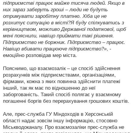
підприємстві працює майже тисяча людей. Якщо в
них зараз заберуть гроші – люди не будуть
отримувати заробітну платню. Хіба це не
розхитує ситуацію в місті?Я буду спілкуватись з
керівництвом, можливо Державної податкової, щоб
мені пояснили, навіщо приймати такі рішення.
Підприємство не боржник. Підприємство – працює.
Навіщо вбивати працююче підприємство?»
, -
емоційно розповідав мер міста.
Пояснимо, що взаємозалік – це спосіб здійснення
розрахунків між підприємствами, організаціями,
фірмами, кожна з яких повинна здійснити платежі
інший, так як має по відношенню до неї
заборгованість. Такий спосіб полягає у взаємному
погашенні боргів без перерахування грошових коштів.
Але, прес-служба ГУ Міндоходів в Херсонській
області надає зовсім іншу інформацію, стосовно
Міськводоканалу. Про взаємозаліки прес-служба не