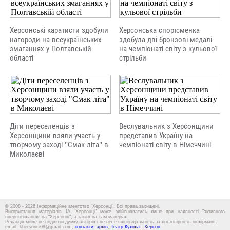
Херсонські каратисти здобули
Херсонська спортсменка
нагороди на всеукраїнських
здобула дві бронзові медалі
змаганнях у Полтавській
на чемпіонаті світу з кульової
області
стрільби
Діти переселенців з
Веслувальник з Херсонщини
Херсонщини взяли участь у
представив Україну на
творчому заході "Смак літа" в
чемпіонаті світу в Німеччині
Миколаєві
© 2008 - 2026 Інформаційне агентство "Херсонці". Всі права захищені.
Використання матеріалів ІА "Херсонці" може здійснюватись лише при наявності "активного
гіперпосилання" на "Херсонці", а також на сам матеріал.
Редакція може не поділяти думку авторів і не несе відповідальність за достовірність інформації.
email: khersonci08@gmail.com,
контакти
,
архів
,
Театр Куліша - Херсон