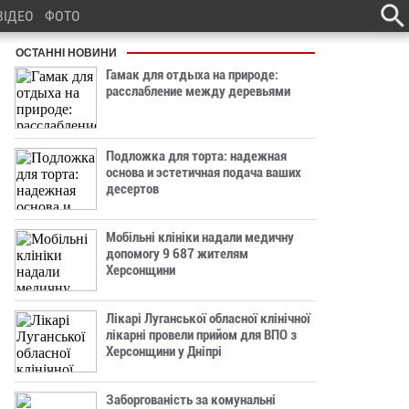
ВІДЕО
ФОТО
ОСТАННІ НОВИНИ
Гамак для отдыха на природе:
расслабление между деревьями
Подложка для торта: надежная
основа и эстетичная подача ваших
десертов
Мобільні клініки надали медичну
допомогу 9 687 жителям
Херсонщини
Лікарі Луганської обласної клінічної
лікарні провели прийом для ВПО з
Херсонщини у Дніпрі
Заборгованість за комунальні