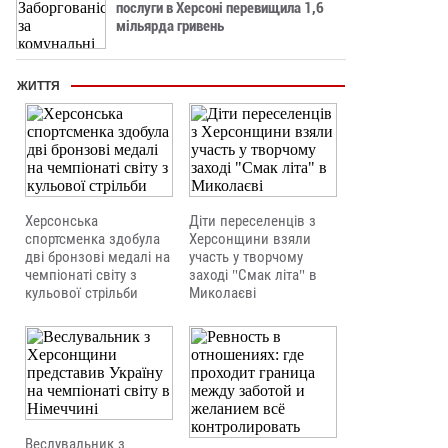
послуги в Херсоні перевищила 1,6
мільярда гривень
ЖИТТЯ
Херсонська
Діти переселенців з
спортсменка здобула
Херсонщини взяли
дві бронзові медалі на
участь у творчому
чемпіонаті світу з
заході "Смак літа" в
кульової стрільби
Миколаєві
Веслувальник з