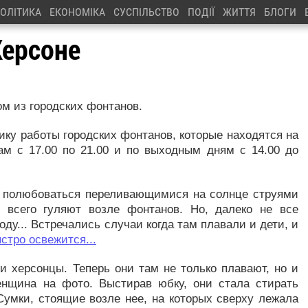
ОЛІТИКА
ЕКОНОМІКА
СУСПІЛЬСТВО
ПОДІЇ
ЖИТТЯ
БЛОГИ
Херсоне
ом из городских фонтанов.
ку работы городских фонтанов, которые находятся на
ам с 17.00 по 21.00 и по выходным дням с 14.00 до
же полюбоваться переливающимися на солнце струями
 всего гуляют возле фонтанов. Но, далеко не все
ду... Встречались случаи когда там плавали и дети, и
стро освежится...
 херсонцы. Теперь они там не только плавают, но и
енщина на фото. Выстирав юбку, они стала стирать
Сумки, стоящие возле нее, на которых сверху лежала