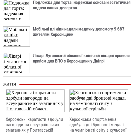
Подложка для торта: надежная основа и эстетичная
подача ваших десертов
Мобільні клініки надали медичну допомогу 9 687
жителям Херсонщини
Лікарі Луганської обласної клінічної лікарні провели
прийом для ВПО з Херсонщини у Дніпрі
ЖИТТЯ
Херсонські каратисти здобули
Херсонська спортсменка
нагороди на всеукраїнських
здобула дві бронзові медалі
змаганнях у Полтавській
на чемпіонаті світу з кульової