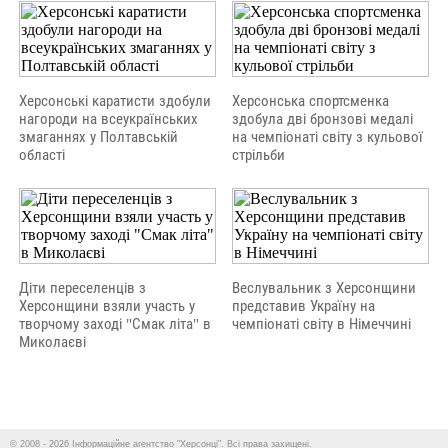
Херсонські каратисти здобули
Херсонська спортсменка
нагороди на всеукраїнських
здобула дві бронзові медалі
змаганнях у Полтавській
на чемпіонаті світу з кульової
області
стрільби
Діти переселенців з
Веслувальник з Херсонщини
Херсонщини взяли участь у
представив Україну на
творчому заході "Смак літа" в
чемпіонаті світу в Німеччині
Миколаєві
© 2008 - 2026 Інформаційне агентство "Херсонці". Всі права захищені.