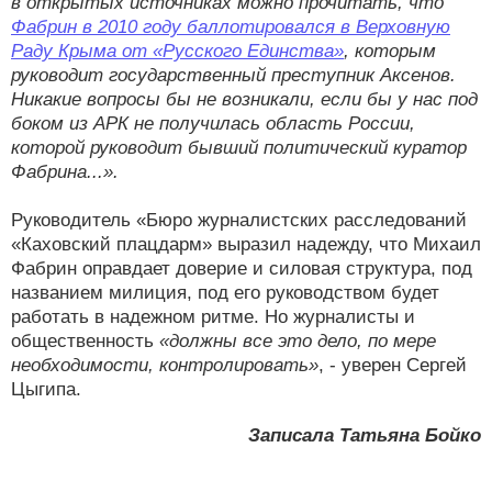
в открытых источниках можно прочитать, что
Фабрин в 2010 году баллотировался в Верховную
Раду Крыма от «Русского Единства»
, которым
руководит государственный преступник Аксенов.
Никакие вопросы бы не возникали, если бы у нас под
боком из АРК не получилась область России,
которой руководит бывший политический куратор
Фабрина...».
Руководитель «Бюро журналистских расследований
«Каховский плацдарм» выразил надежду, что Михаил
Фабрин оправдает доверие и силовая структура, под
названием милиция, под его руководством будет
работать в надежном ритме. Но журналисты и
общественность
«должны все это дело, по мере
необходимости, контролировать»
, - уверен Сергей
Цыгипа.
Записала Татьяна Бойко