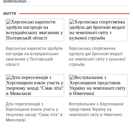
ЖИТТЯ
Херсонські каратисти здобули
Херсонська спортсменка
нагороди на всеукраїнських
здобула дві бронзові медалі
змаганнях у Полтавській
на чемпіонаті світу з кульової
області
стрільби
Діти переселенців з
Веслувальник з Херсонщини
Херсонщини взяли участь у
представив Україну на
творчому заході "Смак літа" в
чемпіонаті світу в Німеччині
Миколаєві