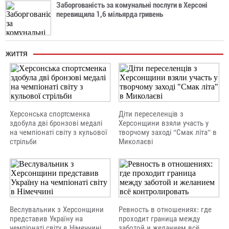
Заборгованість за комунальні послуги в Херсоні
перевищила 1,6 мільярда гривень
ЖИТТЯ
Херсонська спортсменка
Діти переселенців з
здобула дві бронзові медалі
Херсонщини взяли участь у
на чемпіонаті світу з кульової
творчому заході "Смак літа" в
стрільби
Миколаєві
Веслувальник з Херсонщини
Ревность в отношениях: где
представив Україну на
проходит граница между
чемпіонаті світу в Німеччині
заботой и желанием всё