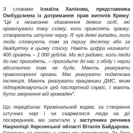
З словами
Ісмаїла Халікова, представника
Омбудсмена із дотримання прав жителів Криму
:
"Це є незаконне збагачення деяких осіб, які
організували таку схему, коли привозять зранку,
створюють штучно чергу. Я чув деякі випадки, коли
люди сплачують там за першу десятку або за
двадцятку в цьому списку. Навіть цифри називали:
400 гривень – 1 000 рублів. Ми всі радимо, коли люди
до нас приходять, – приходьте до нас з обіду і черги
абсолютно там не буде. Мають реагувати
правоохоронні органи. Має реагувати податкова
інспекція. Мають реагувати працівники ДМС, яким
підпорядковується цей паспортний сервіс. І мають
бути звернення від громадян".
Що передбачає Кримінальний кодекс за створення
штучних черг і чи скаржилися люди на дії
посередників, ми запитали у
заступника речника
Нацполіціі Херсонської області Віталія Байдарова
.