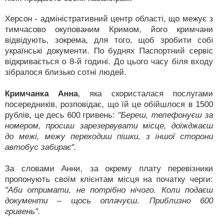
Херсон - адміністративний центр області, що межує з
тимчасово окупованим Кримом, його кримчани
відвідують, зокрема, для того, щоб зробити собі
українські документи. По буднях Паспортний сервіс
відкривається о 8-й годині. До цього часу біля входу
зібралося близько сотні людей.
Кримчанка Анна
, яка скористалася послугами
посередників, розповідає, що їй це обійшлося в 1500
рублів, це десь 600 гривень:
"Береш, телефонуєш за
номером, просиш зарезервувати місце, доїжджаєш
до межі, межу переходиш пішки, з іншої сторони
автобус забирає".
За словами Анни, за окрему плату перевізники
пропонують своїм клієнтам місця на початку черги:
"Аби отримати, не потрібно нічого. Коли подаєш
документи – щось оплачуєш. Приблизно 600
гривень".