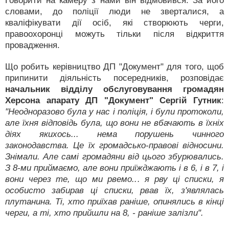
Говорити на камеру з нами він відмовився. За його
словами, до поліції люди не зверталися, а
кваліфікувати дії осіб, які створюють черги,
правоохоронці можуть тільки після відкриття
провадження.
Що робить керівництво ДП "Документ" для того, щоб
припинити діяльність посередників, розповідає
начальник відділу обслуговування громадян
Херсона апарату ДП "Документ" Сергій Гутник
:
"Неодноразово була у нас і поліція, і були протоколи,
але їхня відповідь була, що вони не вбачають в їхніх
діях якихось... нема порушень чинного
законодавства. Це їх громадсько-правові відносини.
Знімали. Але самі громадяни від цього збурювались.
З 8-ми приймаємо, але вони приїжджають і в 6, і в 7, і
вони через те, що ми рвемо... я рву ці списки, я
особисто забирав ці списки, рвав їх, з'являлась
плутанина. Ті, хто приїхав раніше, опинялись в кінці
черги, а ті, хто прийшли на 8, - раніше залізли".