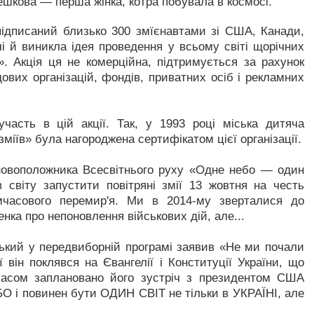
ешкова — перша жінка, котра побувала в космосі.
підписаний близько 300 змїєнавтами зі США, Канади,
ічі й виникла ідея проведення у всьому світі щорічних
. Акція ця не комерційна, підтримується за рахунок
дових організацій, фондів, приватних осіб і рекламних
часть в цій акції. Так, у 1993 році міська дитяча
зміїв» була нагороджена сертифікатом цієї організації.
овоположника Всесвітнього руху «Одне небо — один
в світу запустити повітряні змії 13 жовтня на честь
имчасового перемир'я. Ми в 2014-му зверталися до
ка про непоновлення військових дій, але...
кий у передвиборній програмі заявив «Не ми почали
ії він поклявся на Євангелії і Конституції України, що
часом заплановано його зустріч з президентом США
 і повинен бути ОДИН СВІТ не тільки в УКРАЇНІ, але