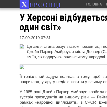
ГОЛОВНА
П
У Херсоні відбудетьс
один світ»
17-09-2019 07:31
Ця акція стала результатом презентації по
Джейн Паркер Амброус з міста Денвер (С
зміїв, як подарунок радянському народові.
Її геніальний задум полягав в тому, щоб за
наприклад, у другу неділю жовтня у всьому сві
У 1985 році Джейн Паркер Амброус зробила ос
зустріч президентів на вищому рівні — Рейга
рамках «народної дипломатії» в СРСР, Джей