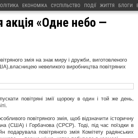
ОЛІТИКА
ЕКОНОМІКА
СУСПІЛЬСТВО
ПОДІЇ
ЖИТТЯ
БЛОГИ
я акція «Одне небо —
вітряного змія на знак миру і дружби, виготовленого
ША),власницею невеликого виробництва повітряних
пускати повітряні змії щороку в один і той же день,
ті.
обливого повітряного змія, щоб відзначити історичну
на (США) і Горбачова (СРСР). Тоді, під час поїздки в
н подарувала повітряного змія Комітету радянських