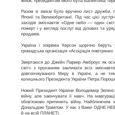
жінок, президентом якого була Валентина Тер
Разом зі змієм було вручено лист дружби, 
Японії та Великобританії. Під час цієї зустр
заходів змїєнавтів «Одне небо — один світ»
пожерт і у вигляді послуг від ділових та уря
продажів.
Україна і зокрема Херсон щорічно беруть у
громадська організація «Асоціація повітряних 
Звертаюся до Джейн Паркер Амброус як осн
світ» з проханням закликати всіх змієнавті
довгоочікуваного Миру в Україні, а не т
колишнього Президента України Петра Порошен
Новий Президент України Володимир Зеленсь
війну, але закінчувати її нам». На інавгурац
обов'язково припинить війну. Найближчим 
Дональдом Трампом. У нас з Вами ОДНЕ НЕБО
й на всій ПЛАНЕТІ.