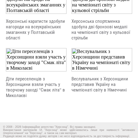
Херсонські каратисти здобули
Херсонська спортсменка
нагороди на всеукраїнських
здобула дві бронзові медалі
змаганнях у Полтавській
на чемпіонаті світу з кульової
області
стрільби
Діти переселенців з
Веслувальник з Херсонщини
Херсонщини взяли участь у
представив Україну на
творчому заході "Смак літа" в
чемпіонаті світу в Німеччині
Миколаєві
© 2008 - 2026 Інформаційне агентство "Херсонці". Всі права захищені.
Використання матеріалів ІА "Херсонці" може здійснюватись лише при наявності "активного
гіперпосилання" на "Херсонці", а також на сам матеріал.
Редакція може не поділяти думку авторів і не несе відповідальність за достовірність інформації.