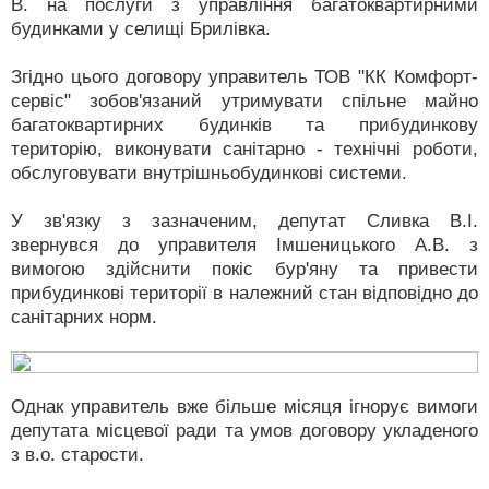
В. на послуги з управління багатоквартирними
будинками у селищі Брилівка.
Згідно цього договору управитель ТОВ "КК Комфорт-
сервіс" зобов'язаний утримувати спільне майно
багатоквартирних будинків та прибудинкову
територію, виконувати санітарно - технічні роботи,
обслуговувати внутрішньобудинкові системи.
У зв'язку з зазначеним, депутат Сливка В.І.
звернувся до управителя Імшеницького А.В. з
вимогою здійснити покіс бур'яну та привести
прибудинкові території в належний стан відповідно до
санітарних норм.
Однак управитель вже більше місяця ігнорує вимоги
депутата місцевої ради та умов договору укладеного
з в.о. старости.