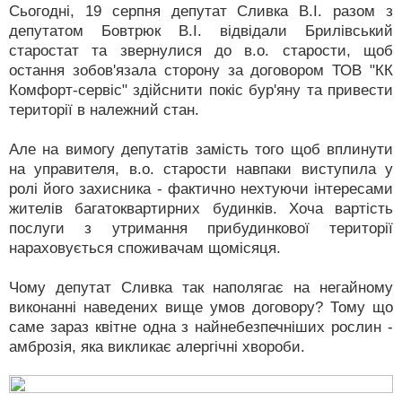
Сьогодні, 19 серпня депутат Сливка В.І. разом з
депутатом Бовтрюк В.І. відвідали Брилівський
старостат та звернулися до в.о. старости, щоб
остання зобов'язала сторону за договором ТОВ "КК
Комфорт-сервіс" здійснити покіс бур'яну та привести
території в належний стан.
Але на вимогу депутатів замість того щоб вплинути
на управителя, в.о. старости навпаки виступила у
ролі його захисника - фактично нехтуючи інтересами
жителів багатоквартирних будинків. Хоча вартість
послуги з утримання прибудинкової території
нараховується споживачам щомісяця.
Чому депутат Сливка так наполягає на негайному
виконанні наведених вище умов договору? Тому що
саме зараз квітне одна з найнебезпечніших рослин -
амброзія, яка викликає алергічні хвороби.