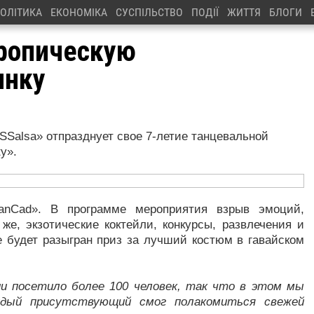
ОЛІТИКА
ЕКОНОМІКА
СУСПІЛЬСТВО
ПОДІЇ
ЖИТТЯ
БЛОГИ
тропическую
инку
SSalsa» отпразднует свое 7-летие танцевальной
y».
banCad». В программе мероприятия взрыв эмоций,
же, экзотические коктейли, конкурсы, развлечения и
е будет разыгран приз за лучший костюм в гавайском
и посетило более 100 человек, так что в этом мы
ждый присутствующий смог полакомиться свежей