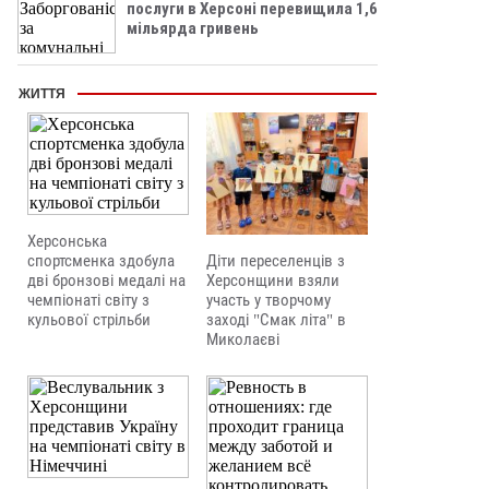
послуги в Херсоні перевищила 1,6
мільярда гривень
ЖИТТЯ
Херсонська
Діти переселенців з
спортсменка здобула
Херсонщини взяли
дві бронзові медалі на
участь у творчому
чемпіонаті світу з
заході "Смак літа" в
кульової стрільби
Миколаєві