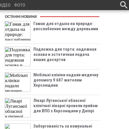
ВІДЕО
ФОТО
ОСТАННІ НОВИНИ
Гамак для отдыха на природе:
расслабление между деревьями
Подложка для торта: надежная
основа и эстетичная подача
ваших десертов
Мобільні клініки надали медичну
допомогу 9 687 жителям
Херсонщини
Лікарі Луганської обласної
клінічної лікарні провели прийом
для ВПО з Херсонщини у Дніпрі
Заборгованість за комунальні