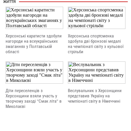
ЖИТТЯ
Херсонські каратисти здобули
Херсонська спортсменка
нагороди на всеукраїнських
здобула дві бронзові медалі
змаганнях у Полтавській
на чемпіонаті світу з кульової
області
стрільби
Діти переселенців з
Веслувальник з Херсонщини
Херсонщини взяли участь у
представив Україну на
творчому заході "Смак літа" в
чемпіонаті світу в Німеччині
Миколаєві