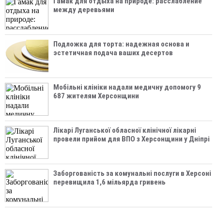
Гамак для отдыха на природе: расслабление
между деревьями
Подложка для торта: надежная основа и
эстетичная подача ваших десертов
Мобільні клініки надали медичну допомогу 9
687 жителям Херсонщини
Лікарі Луганської обласної клінічної лікарні
провели прийом для ВПО з Херсонщини у Дніпрі
Заборгованість за комунальні послуги в Херсоні
перевищила 1,6 мільярда гривень