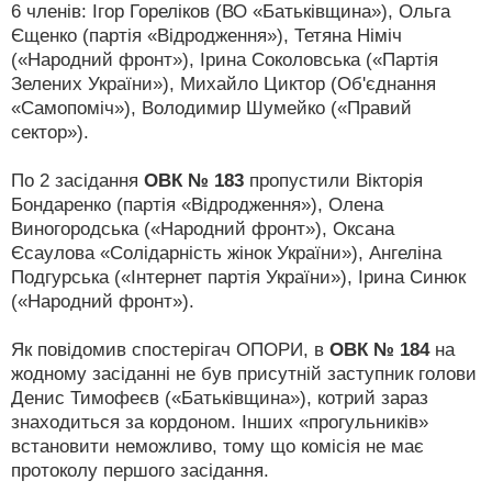
6 членів: Ігор Гореліков (ВО «Батьківщина»), Ольга
Єщенко (партія «Відродження»), Тетяна Німіч
(«Народний фронт»), Ірина Соколовська («Партія
Зелених України»), Михайло Циктор (Об'єднання
«Самопоміч»), Володимир Шумейко («Правий
сектор»).
По 2 засідання
ОВК № 183
пропустили Вікторія
Бондаренко (партія «Відродження»), Олена
Виногородська («Народний фронт»), Оксана
Єсаулова «Солідарність жінок України»), Ангеліна
Подгурська («Інтернет партія України»), Ірина Синюк
(«Народний фронт»).
Як повідомив спостерігач ОПОРИ, в
ОВК № 184
на
жодному засіданні не був присутній заступник голови
Денис Тимофеєв («Батьківщина»), котрий зараз
знаходиться за кордоном. Інших «прогульників»
встановити неможливо, тому що комісія не має
протоколу першого засідання.