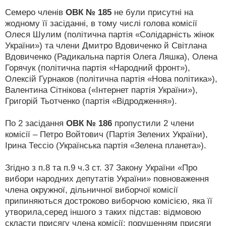
Семеро членів
ОВК № 185
не були присутні на
жодному її засіданні, в тому числі голова комісії
Олеся Шулим (політична партія «Солідарність жінок
України») та члени Дмитро Вдовиченко й Світлана
Вдовиченко (Радикальна партія Олега Ляшка), Олена
Горячук (політична партія «Народний фронт»),
Олексій Гурнаков (політична партія «Нова політика»),
Валентина Сітнікова («Інтернет партія України»),
Григорій Тьотченко (партія «Відродження»).
По 2 засідання
ОВК № 186
пропустили 2 члени
комісії – Петро Войтович (Партія Зелених України),
Ірина Тессіо (Українська партія «Зелена планета»).
Згідно з п.8 та п.9 ч.3 ст. 37 Закону України «Про
вибори народних депутатів України» повноваження
члена окружної, дільничної виборчої комісії
припиняються достроково виборчою комісією, яка її
утворила,серед іншого з таких підстав: відмовою
скласти присягу члена комісії; порушенням присяги