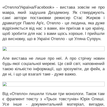
«Отелло/Україна/Facebook» - вистава зовсім не про
мавра, який задушив Дездемону. Як стверджують
самі автори постановки режисер Стас Жирков і
драматург Павло Ар'є, Отелло - це людина, яка дуже
відрізняється від нас з вами, він приїхав в цю країну,
щоб зробити для нас з вами щось хороше. І прийшли
до висновку, що в Україні Отелло - це Уляна Супрун.
Але вистава не лише про неї. А про стрічку новин
будь-якої соціальної мережі. Це свій світ, наповнений
такою кількістю інформації, що зрозуміти, де фейк, а
де ні, і що це взагалі таке - дуже важко.
Від «Отелло» лишили тільки три монологи. Також там
є фрагмент тексту з «Трьох товстунів» Юрія Олеші.
Усе інше - документальний матеріал, вигадки,