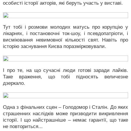
особисті історії акторів, які беруть участь у виставі.
Тут тобі і розмови молодих матусь про корупцію у
лікарнях, і постановочні ток-шоу, і псевдопатріоти, і
висміювання невимовної кількості свят. Навіть про
історію заснування Києва поразмірковували.
І про те, на що сучасні люди готові заради лайків.
Таке враження, що тобі підносять величезне
дзеркало.
Одна з фінальних сцен – Голодомор і Сталін. До яких
страшенних наслідків може призводити викривлення
історії. І що найстрашніше – немає гарантії, що таке
не повториться...