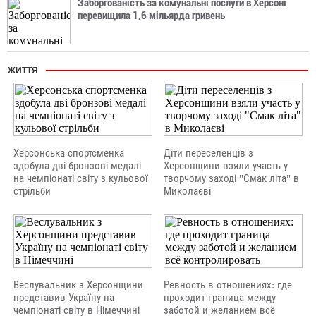
Заборгованість за комунальні послуги в Херсоні
перевищила 1,6 мільярда гривень
ЖИТТЯ
Херсонська спортсменка
Діти переселенців з
здобула дві бронзові медалі
Херсонщини взяли участь у
на чемпіонаті світу з кульової
творчому заході "Смак літа" в
стрільби
Миколаєві
Веслувальник з Херсонщини
Ревность в отношениях: где
представив Україну на
проходит граница между
чемпіонаті світу в Німеччині
заботой и желанием всё