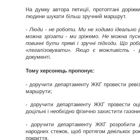
На думку автора петиції, протоптані доріжк
людини шукати більш зручний маршрут.
- Люди - не роботи. Ми не ходимо ідеально р
можна зрізати - ми зріжемо. Не можна пуск
повинні бути прямі і зручні підходи. Що р
«легалізовувати». Якщо є можливість - р
документі.
Тому херсонець пропонує:
- доручити департаменту ЖКГ провести ревіз
маршрути;
- доручити департаменту ЖКГ провести оцін
доцільні і необхідно фізично захистити газон
- доручити департаменту ЖКГ розробити д
народних стежок, щоб протягом декількох рок
покриття.