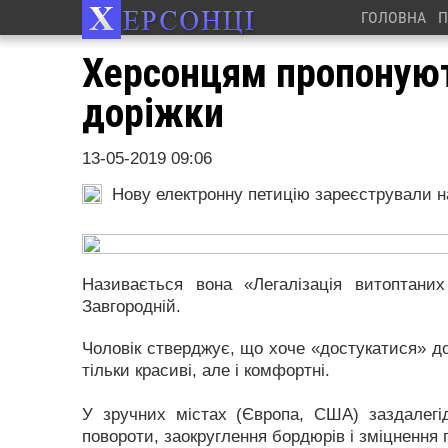
ГОЛОВНА
П
Херсонцям пропонуют
доріжки
13-05-2019 09:06
Нову електронну петицію зареєстрували на
Називається вона «Легалізація витоптаних
Завгородній.
Чоловік стверджує, що хоче «достукатися» до
тільки красиві, але і комфортні.
У зручних містах (Європа, США) заздалегі
повороти, заокруглення бордюрів і зміцнення п