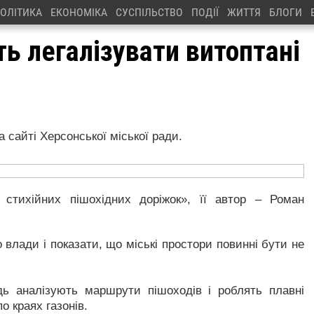
ОЛІТИКА
ЕКОНОМІКА
СУСПІЛЬСТВО
ПОДІЇ
ЖИТТЯ
БЛОГИ
ь легалізувати витоптані
 сайті Херсонської міської ради.
 стихійних пішохідних доріжок», її автор – Роман
 влади і показати, що міські простори повинні бути не
дь аналізують маршрути пішоходів і роблять плавні
о краях газонів.