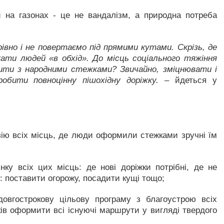
и на газонах - це не вандалізм, а природна потреба
івно і не повертаємо під прямими кутами. Скрізь, де
ати людей «в обхід». До місць соціального тяжіння
обити з народними стежками? Звичайно, зміцнювати і
обити повноцінну пішохідну доріжку.
– йдеться у
ію всіх місць, де люди оформили стежками зручні їм
ку всіх цих місць: де нові доріжки потрібні, де не
и: поставити огорожу, посадити кущі тощо;
овгострокову цільову програму з благоустрою всіх
ів оформити всі існуючі маршрути у вигляді твердого