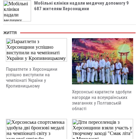
Мобільні клініки надали медичну допомогу 9
687 жителям Херсонщини
ЖИТТЯ
Параатлети з Херсонщини
успішно виступили на
чемпіонаті України у
Кропивницькому
Херсонські каратисти здобули
нагороди на всеукраїнських
змаганнях у Полтавській
області