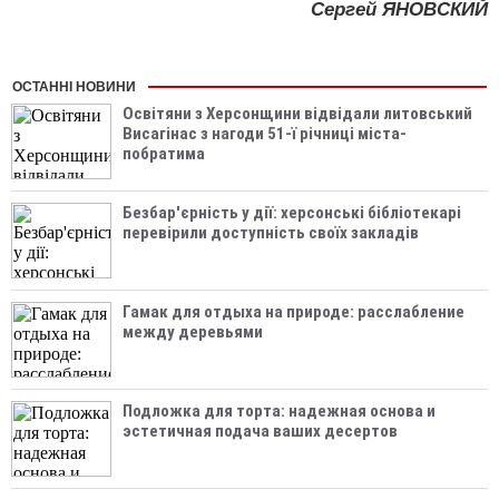
Сергей ЯНОВСКИЙ
ОСТАННІ НОВИНИ
Освітяни з Херсонщини відвідали литовський
Висагінас з нагоди 51-ї річниці міста-
побратима
Безбар'єрність у дії: херсонські бібліотекарі
перевірили доступність своїх закладів
Гамак для отдыха на природе: расслабление
между деревьями
Подложка для торта: надежная основа и
эстетичная подача ваших десертов