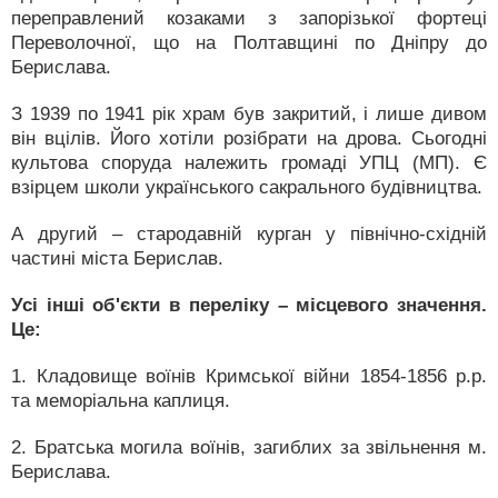
переправлений козаками з запорізької фортеці
Переволочної, що на Полтавщині по Дніпру до
Берислава.
З 1939 по 1941 рік храм був закритий, і лише дивом
він вцілів. Його хотіли розібрати на дрова. Сьогодні
культова споруда належить громаді УПЦ (МП). Є
взірцем школи українського сакрального будівництва.
А другий – стародавній курган у північно-східній
частині міста Берислав.
Усі інші об'єкти в переліку – місцевого значення.
Це:
1. Кладовище воїнів Кримської війни 1854-1856 р.р.
та меморіальна каплиця.
2. Братська могила воїнів, загиблих за звільнення м.
Берислава.