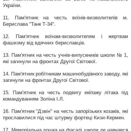
України.
11. Пам'ятник на честь воїнів-визволителів м.
Берислава "Танк Т-34".
12. Пам'ятник воїнам-визволителям і жертвам
фашизму від вдячних бериславців.
13. Пам'ятник на честь учнів-випускників школи № 1,
які загинули на фронтах Другої Світової.
14. Пам'ятник робітникам машинобудівного заводу, які
загинули на фронтах Другої Світової.
15. Пам'ятник на честь подвигу екіпажу літака під
командуванням Золіна І.Л.
16. Пам'ятник "Дзвін" на честь запорізьких козаків, які
прославилися під час штурму фортеці Кизи-Кермен.
17. Меморіальна дошка на фасаді школи де навчався