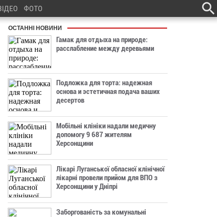
ВІДЕО
ФОТО
ОСТАННІ НОВИНИ
Гамак для отдыха на природе:
расслабление между деревьями
Подложка для торта: надежная
основа и эстетичная подача ваших
десертов
Мобільні клініки надали медичну
допомогу 9 687 жителям
Херсонщини
Лікарі Луганської обласної клінічної
лікарні провели прийом для ВПО з
Херсонщини у Дніпрі
Заборгованість за комунальні