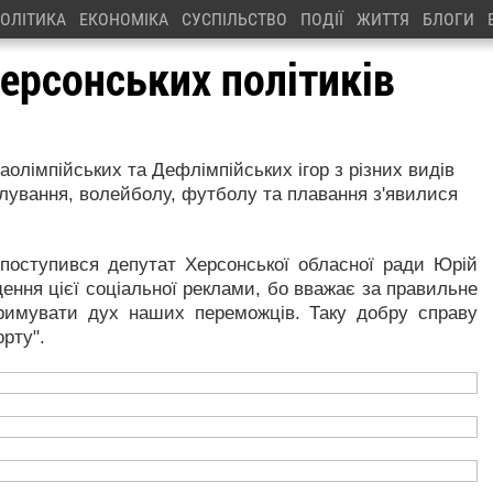
ОЛІТИКА
ЕКОНОМІКА
СУСПІЛЬСТВО
ПОДІЇ
ЖИТТЯ
БЛОГИ
ерсонських політиків
олімпійських та Дефлімпійських ігор з різних видів
еслування, волейболу, футболу та плавання з'явилися
поступився депутат Херсонської обласної ради Юрій
щення цієї соціальної реклами, бо вважає за правильне
тримувати дух наших переможців. Таку добру справу
орту".