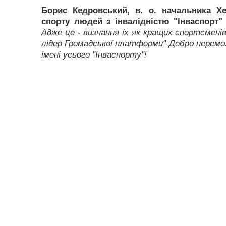
Борис Кедровський, в. о. начальника Хе
спорту людей з інвалідністю "Інваспорт"
Адже це - визнання їх як кращих спортсмені
лідер Громадської платформи" Добро переможе
імені усього "Інваспорту"!