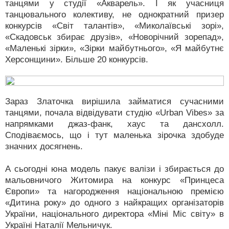
танцями у студії «Акварель». І як учасниця
танцювального колективу, не однократний призер
конкурсів «Світ талантів», «Миколаївські зорі»,
«Скадовськ збирає друзів», «Новорічний зорепад»,
«Маленькі зірки», «Зірки майбутнього», «Я майбутнє
Херсонщини». Більше 20 конкурсів.
Зараз Златочка вирішила займатися сучасними
танцями, почала відвідувати студію «Urban Vibes» за
напрямками джаз-фанк, хаус та дансхолл.
Сподіваємось, що і тут маленька зірочка здобуде
значних досягнень.
А сьогодні юна модель пакує валізи і збирається до
мальовничого Житомира на конкурс «Принцеса
Європи» та нагородження національною премією
«Дитина року» до одного з найкращих організаторів
України, національного директора «Міні Міс світу» в
Україні Наталії Мельничук.