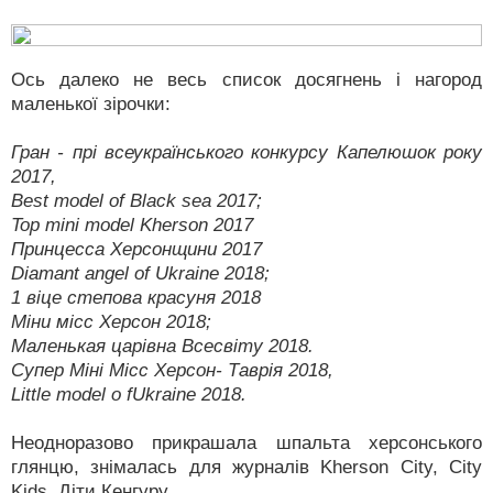
Ось далеко не весь список досягнень і нагород
маленької зірочки:
Гран - прі всеукраїнського конкурсу Капелюшок року
2017,
Веst model of Black sea 2017;
Top mini model Kherson 2017
Принцесса Херсонщини 2017
Diamant angel of Ukraine 2018;
1 віце степова красуня 2018
Міни місс Херсон 2018;
Маленькая царівна Всесвіту 2018.
Супер Міні Місс Херсон- Таврія 2018,
Little model o fUkraine 2018.
Неодноразово прикрашала шпальта херсонського
глянцю, знімалась для журналів Kherson City, City
Kids, Діти Кенгуру.