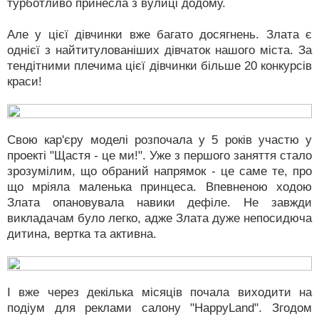
турботливо принесла з вулиці додому.
Але у цієї дівчинки вже багато досягнень. Злата є
однієї з найтитулованіших дівчаток нашого міста. За
тендітними плечима цієї дівчинки більше 20 конкурсів
краси!
Свою кар'єру моделі розпочала у 5 років участю у
проекті "Щастя - це ми!". Уже з першого заняття стало
зрозумілим, що обраний напрямок - це саме те, про
що мріяла маленька принцеса. Впевненою ходою
Злата опановувала навики дефіле. Не завжди
викладачам було легко, адже Злата дуже непосидюча
дитина, вертка та активна.
І вже через декілька місяців почала виходити на
подіум для реклами салону "HappyLand". Згодом