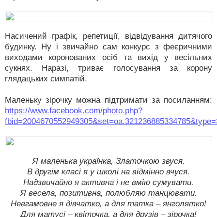
Насичений графік, репетиції, відвідування дитячого
будинку. Ну і звичайно сам конкурс з феєричними
виходами коронованих осіб та вихід у весільних
сукнях. Наразі, триває голосування за корону
глядацьких симпатій.
Маленьку зірочку можна підтримати за посиланням:
https://www.facebook.com/photo.php?
fbid=2004670552949305&set=oa.321236885334785&type=
Я маленька українка, Златочкою звуся.
В другім класі я у школі на відмінно вчуся.
Надзвичайно я активна і не вмію сумувати.
Я весела, позитивна, полюбляю танцювати.
Невгамовне я дівчатко, а для татка – янголятко!
Для матусі – квіточка, а для друзів – зірочка!