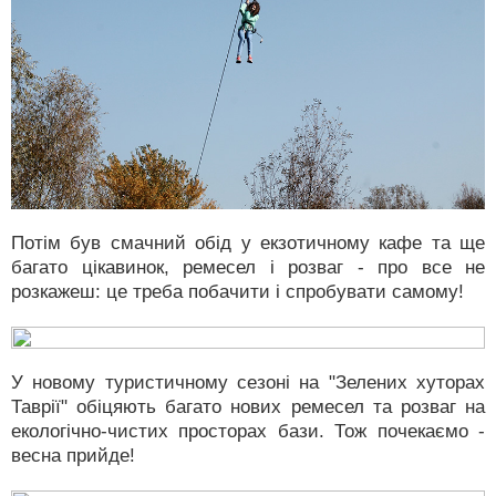
Потім був смачний обід у екзотичному кафе та ще
багато цікавинок, ремесел і розваг - про все не
розкажеш: це треба побачити і спробувати самому!
У новому туристичному сезоні на "Зелених хуторах
Таврії" обіцяють багато нових ремесел та розваг на
екологічно-чистих просторах бази. Тож почекаємо -
весна прийде!