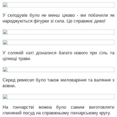
У склодувів було не менш цікаво - ми побачили як
народжуються фігурки зі скла. Це справжнє диво!
У соляній хаті дізналися багато нового про сіль та
цілющі трави.
Серед ремесел було також миловаріння та валяння з
вовни.
На гончарстві можна було самим виготовляти
глиняний посуд на справжньому гончарському кругу.