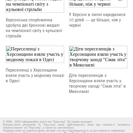
У Херсоні в липні народилися
Херсонська спортсменка
10 дітей — це більше, ніж у
здобула дві бронзові медалі
червні
на чемпіонаті світу з кульової
стрільби
Переселенці з Херсонщини
взяли участь у модному показі
Діти переселенців з
в Одесі
Херсонщини взяли участь у
творчому заході "Смак літа" в
Миколаєві
© 2008 - 2026 Інформаційне агентство "Херсонці". Всі права захищені.
Використання матеріалів ІА "Херсонці" може здійснюватись лише при наявності "активного
гіперпосилання" на "Херсонці", а також на сам матеріал.
Редакція може не поділяти думку авторів і не несе відповідальність за достовірність інформації.