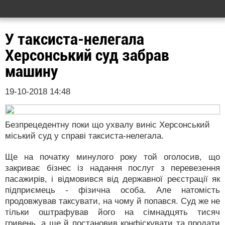
У таксиста-нелегала
Херсонський суд забрав
машину
19-10-2018 14:48
Безпрецедентну поки що ухвалу виніс Херсонський
міський суд у справі таксиста-нелегала.
Ще на початку минулого року той оголосив, що
закриває бізнес із надання послуг з перевезення
пасажирів, і відмовився від державної реєстрації як
підприємець - фізична особа. Але натомість
продовжував таксувати, на чому й попався. Суд же не
тільки оштрафував його на сімнадцять тисяч
гривень, а ще й постановив конфіскувати та продати