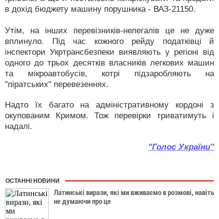
в дохід бюджету машину порушника - ВАЗ-21150.
Утім, на інших перевізників-нелегалів це не дуже
вплинуло. Під час кожного рейду податківці й
інспектори Укртрансбезпеки виявляють у регіоні від
одного до трьох десятків власників легкових машин
та мікроавтобусів, котрі підзаробляють на
"піратських" перевезеннях.
Надто їх багато на адміністративному кордоні з
окупованим Кримом. Тож перевірки триватимуть і
надалі.
"Голос України"
ОСТАННІ НОВИНИ
Латинські вирази, які ми вживаємо в розмові, навіть
не думаючи про це