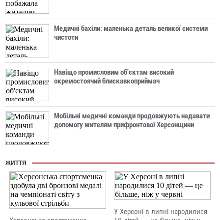
Медичні бахіли: маленька деталь великої системи
чистоти
Навіщо промисловим об'єктам високий
окремостоячий блискавкоприймач
Мобільні медичні команди продовжують надавати
допомогу жителям прифронтової Херсонщини
ЖИТТЯ
У Херсоні в липні народилися