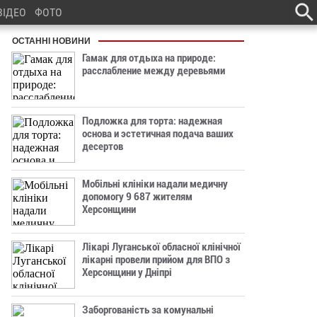
ВІДЕО
ФОТО
ОСТАННІ НОВИНИ
Гамак для отдыха на природе:
расслабление между деревьями
Подложка для торта: надежная
основа и эстетичная подача ваших
десертов
Мобільні клініки надали медичну
допомогу 9 687 жителям
Херсонщини
Лікарі Луганської обласної клінічної
лікарні провели прийом для ВПО з
Херсонщини у Дніпрі
Заборгованість за комунальні