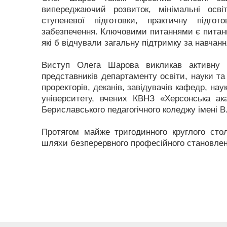
випереджаючий розвиток, мінімальні осві
ступеневої підготовки, практичну підгото
забезпечення. Ключовими питаннями є питання
які б відчували загальну підтримку за навчанн
Виступ Олега Шарова викликав активну 
представників департаменту освіти, науки та
проректорів, деканів, завідувачів кафедр, на
університету, вчених КВНЗ «Херсонська ака
Бериславського педагогічного коледжу імені В
Протягом майже тригодинного круглого стол
шляхи безперервного професійного становлення