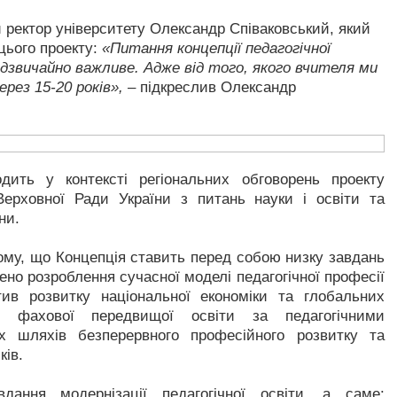
й ректор університету Олександр Співаковський, який
 цього проекту:
«Питання концепції педагогічної
адзвичайно важливе. Адже від того, якого вчителя ми
ез 15-20 років»,
– підкреслив Олександр
ить у контексті регіональних обговорень проекту
 Верховної Ради України з питань науки і освіти та
ни.
ому, що Концепція ставить перед собою низку завдань
но розроблення сучасної моделі педагогічної професії
ктив розвитку національної економіки та глобальних
ї, фахової передвищої освіти за педагогічними
их шляхів безперервного професійного розвитку та
ків.
ання модернізації педагогічної освіти, а саме: