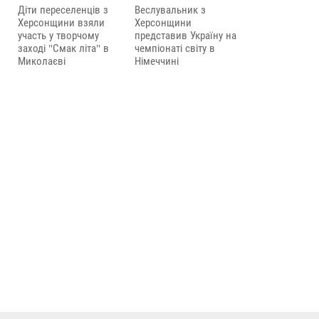
Діти переселенців з
Веслувальник з
Херсонщини взяли
Херсонщини
участь у творчому
представив Україну на
заході "Смак літа" в
чемпіонаті світу в
Миколаєві
Німеччині