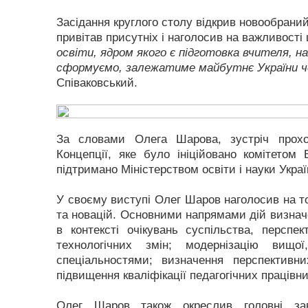
Засідання круглого столу відкрив новообрани
привітав присутніх і наголосив на важливості
освіти, ядром якого є підготовка вчителя, н
сформуємо, залежатиме майбутнє України чер
Співаковський.
За словами Олега Шарова, зустріч проход
Концепції, яке було ініційовано комітетом
підтримано Міністерством освіти і науки Украї
У своєму виступі Олег Шаров наголосив на т
та новацій. Основними напрямами дій визначе
в контексті очікувань суспільства, перспе
технологічних змін; модернізацію вищо
спеціальностями; визначення перспективн
підвищення кваліфікації педагогічних працівни
Олег Шаров також окреслив головні завд