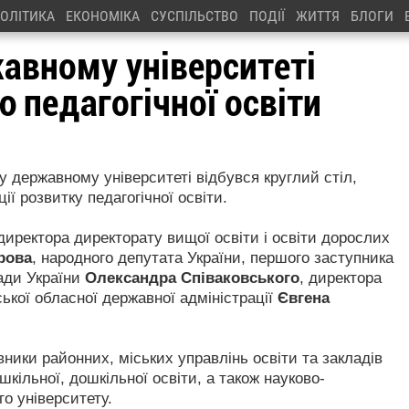
ОЛІТИКА
ЕКОНОМІКА
СУСПІЛЬСТВО
ПОДІЇ
ЖИТТЯ
БЛОГИ
авному університеті
 педагогічної освіти
 державному університеті відбувся круглий стіл,
ї розвитку педагогічної освіти.
 директора директорату вищої освіти і освіти дорослих
рова
, народного депутата України, першого заступника
Ради України
Олександра Співаковського
, директора
ької обласної державної адміністрації
Євгена
вники районних, міських управлінь освіти та закладів
шкільної, дошкільної освіти, а також науково-
го університету.