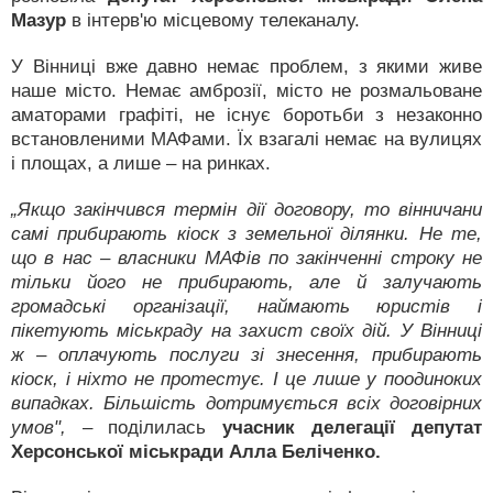
Мазур
в інтерв'ю місцевому телеканалу.
У Вінниці вже давно немає проблем, з якими живе
наше місто. Немає амброзії, місто не розмальоване
аматорами графіті, не існує боротьби з незаконно
встановленими МАФами. Їх взагалі немає на вулицях
і площах, а лише – на ринках.
„Якщо закінчився термін дії договору, то вінничани
самі прибирають кіоск з земельної ділянки. Не те,
що в нас – власники МАФів по закінченні строку не
тільки його не прибирають, але й залучають
громадські організації, наймають юристів і
пікетують міськраду на захист своїх дій. У Вінниці
ж – оплачують послуги зі знесення, прибирають
кіоск, і ніхто не протестує. І це лише у поодиноких
випадках. Більшість дотримується всіх договірних
умов",
– поділилась
учасник делегації депутат
Херсонської міськради Алла Беліченко.