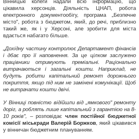
Вінницькі колеги надали всю інформацію, що
цікавила херсонців. Діяльність ЦНАП, робота
електронного документообігу, програма „Безпечне
місто", робота з бюджетом, який, до речі, приблизно
такий же, як і у Херсоні, але зробити для міста
вдається набагато більше.
„Дохідну частину контролює Департамент фінансів
і дбає про її наповнення. За це цілком заслужено
працівники отримують преміальні. Раціонально
витрачаються і загальні кошти. Наприклад, не
будуть робити капітальний ремонт дорожнього
покриття, якщо під ним не замінені комунікації. Щоб
не витрачати кошти двічі.
У Вінниці повністю відійшли від „ямкового" ремонту
доріг, а роблять лише капітальний з гарантією на 8-
10 років",
– розповідає
член постійної бюджетної
комісії міськради Валерій Боржков
, який цікавився
у вінничан бюджетним плануванням.