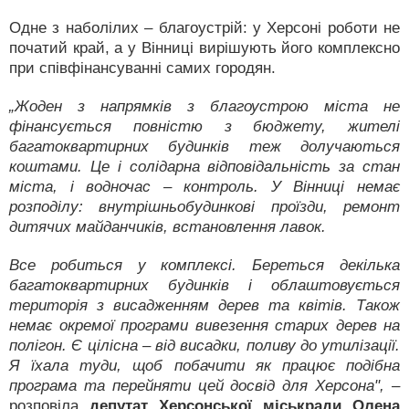
Одне з наболілих – благоустрій: у Херсоні роботи не
початий край, а у Вінниці вирішують його комплексно
при співфінансуванні самих городян.
„Жоден з напрямків з благоустрою міста не
фінансується повністю з бюджету, жителі
багатоквартирних будинків теж долучаються
коштами. Це і солідарна відповідальність за стан
міста, і водночас – контроль. У Вінниці немає
розподілу: внутрішньобудинкові проїзди, ремонт
дитячих майданчиків, встановлення лавок.
Все робиться у комплексі. Береться декілька
багатоквартирних будинків і облаштовується
територія з висадженням дерев та квітів. Також
немає окремої програми вивезення старих дерев на
полігон. Є цілісна – від висадки, поливу до утилізації.
Я їхала туди, щоб побачити як працює подібна
програма та перейняти цей досвід для Херсона", –
розповіла
депутат Херсонської міськради Олена