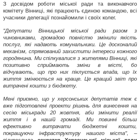
З досвідом роботи міської ради та виконавчого
комітету Вінниці, які працюють єдиною командою, всі
учасники делегації познайомили і своїх колег.
"Депутати Вінницької міської ради разом з
чиновниками, громадою повністю змінили якість
послуг, які надають комунальники. Це досконалий
механізм, спрямований захистити інтереси кожного
городянина. Ми спілкувалися з жителями Вінниці, які
позитивно сприймають зміни в місті, бо
відчувають, що про них піклується влада, що їх
життя змінюється на краще. Це кращий звіт про
витрачені кошти з бюджету.
Мені приємно, що у херсонських депутатів теж є
вже підготовлені проекти рішень для винесення на
сесію міськради 20 жовтня, аби змінити реалії
життя і в нашій громаді. Ми повинні більш
ефективно витрачати бюджетні кошти,
покращуючи інфраструктуру нашого міста",
–