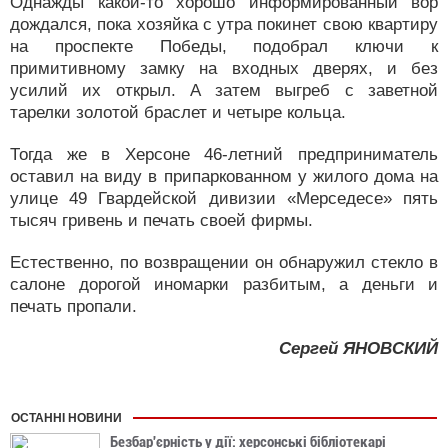
Однажды какой-то хорошо информированный вор
дождался, пока хозяйка с утра покинет свою квартиру
на проспекте Победы, подобрал ключи к
примитивному замку на входных дверях, и без
усилий их открыл. А затем выгреб с заветной
тарелки золотой браслет и четыре кольца.
Тогда же в Херсоне 46-летний предприниматель
оставил на виду в припаркованном у жилого дома на
улице 49 Гвардейской дивизии «Мерседесе» пять
тысяч гривень и печать своей фирмы.
Естественно, по возвращении он обнаружил стекло в
салоне дорогой иномарки разбитым, а деньги и
печать пропали.
Сергей ЯНОВСКИЙ
ОСТАННІ НОВИНИ
Безбар'єрність у дії: херсонські бібліотекарі