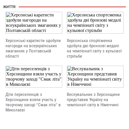
ЖИТТЯ
Херсонські каратисти здобули
Херсонська спортсменка
нагороди на всеукраїнських
здобула дві бронзові медалі
змаганнях у Полтавській
на чемпіонаті світу з кульової
області
стрільби
Діти переселенців з
Веслувальник з Херсонщини
Херсонщини взяли участь у
представив Україну на
творчому заході "Смак літа" в
чемпіонаті світу в Німеччині
Миколаєві