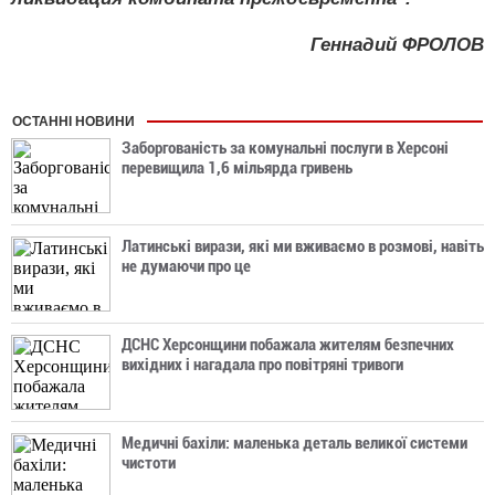
Геннадий ФРОЛОВ
ОСТАННІ НОВИНИ
Заборгованість за комунальні послуги в Херсоні
перевищила 1,6 мільярда гривень
Латинські вирази, які ми вживаємо в розмові, навіть
не думаючи про це
ДСНС Херсонщини побажала жителям безпечних
вихідних і нагадала про повітряні тривоги
Медичні бахіли: маленька деталь великої системи
чистоти