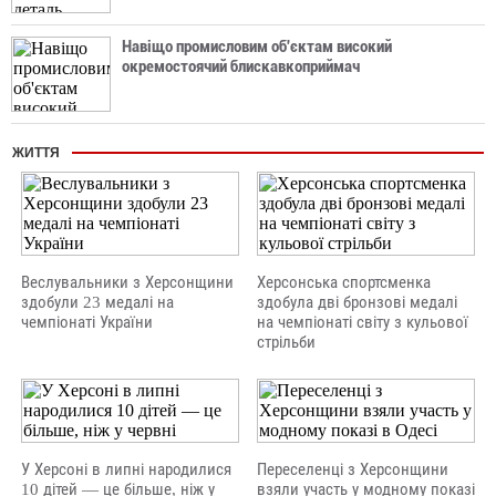
Навіщо промисловим об'єктам високий
окремостоячий блискавкоприймач
ЖИТТЯ
Веслувальники з Херсонщини
Херсонська спортсменка
здобули 23 медалі на
здобула дві бронзові медалі
чемпіонаті України
на чемпіонаті світу з кульової
стрільби
У Херсоні в липні народилися
Переселенці з Херсонщини
10 дітей — це більше, ніж у
взяли участь у модному показі