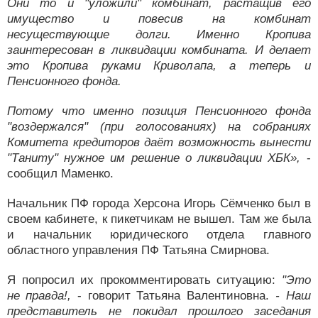
Они то и "уложили" комбинат, растащив его
имущество и повесив на комбинат
несуществующие долги. Именно Кропива
заинтересован в ликвидации комбината. И делает
это Кропива руками Криволапа, а теперь и
Пенсионного фонда.
Потому что именно позиция Пенсионного фонда
"воздержался" (при голосованиях) на собраниях
Комитета кредиторов даёт возможность вынести
"Таниту" нужное им решение о ликвидации ХБК»,
-
сообщил Маменко.
Начальник ПФ города Херсона Игорь Сёмченко был в
своем кабинете, к пикетчикам не вышел. Там же была
и начальник юридического отдела главного
областного управления ПФ Татьяна Смирнова.
Я попросил их прокомментировать ситуацию:
"Это
не правда!,
- говорит Татьяна Валентиновна.
- Наш
представитель не покидал прошлого заседания