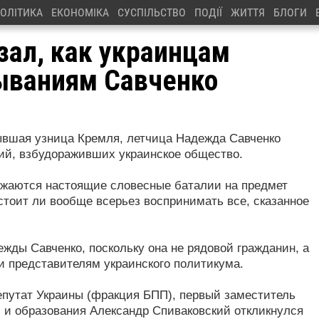
ОЛІТИКА
ЕКОНОМІКА
СУСПІЛЬСТВО
ПОДІЇ
ЖИТТЯ
БЛОГИ
зал, как украинцам
ываниям Савченко
ывшая узница Кремля, летчица Надежда Савченко
ний, взбудораживших украинское общество.
лжаются настоящие словесные баталии на предмет
 стоит ли вообще всерьез воспринимать все, сказанное
жды Савченко, поскольку она не рядовой гражданин, а
и представителям украинского политикума.
епутат Украины (фракция БПП), первый заместитель
 и образования Александр Спиваковский откликнулся