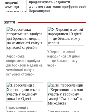
продовжують надавати
допомогу жителям прифронтової
Херсонщини
ЖИТТЯ
У Херсоні в липні
Херсонська
народилися 10 дітей
спортсменка здобула
— це більше, ніж у
дві бронзові медалі на
червні
чемпіонаті світу з
кульової стрільби
Переселенці з