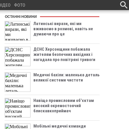
ВІДЕО
ФОТО
ОСТАННІ НОВИНИ
Латинські вирази, які ми
вживаємо в розмові, навіть не
думаючи про це
ДСНС Херсонщини побажала
жителям безпечних вихідних і
нагадала про повітряні тривоги
Медичні бахіли: маленька деталь
великої системи чистоти
Навіщо промисловим об'єктам
високий окремостоячий
блискавкоприймач
Мобільні медичні команди