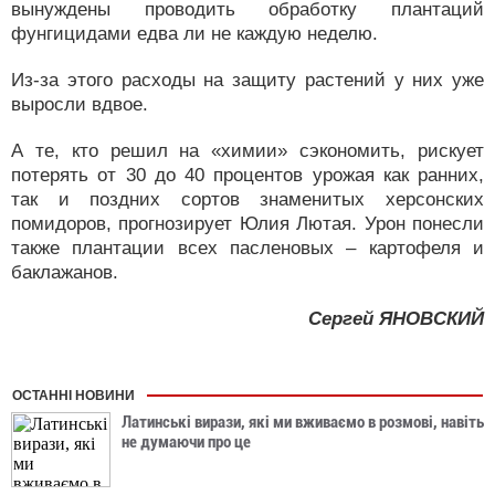
вынуждены проводить обработку плантаций
фунгицидами едва ли не каждую неделю.
Из-за этого расходы на защиту растений у них уже
выросли вдвое.
А те, кто решил на «химии» сэкономить, рискует
потерять от 30 до 40 процентов урожая как ранних,
так и поздних сортов знаменитых херсонских
помидоров, прогнозирует Юлия Лютая. Урон понесли
также плантации всех пасленовых – картофеля и
баклажанов.
Сергей ЯНОВСКИЙ
ОСТАННІ НОВИНИ
Латинські вирази, які ми вживаємо в розмові, навіть
не думаючи про це