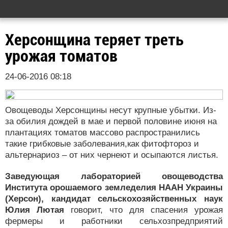
Херсонщина теряет треть
урожая томатов
24-06-2016 08:18
Овощеводы Херсонщины несут крупные убытки. Из-
за обилия дождей в мае и первой половине июня на
плантациях томатов массово распространились
такие грибковые заболевания,как фитофтороз и
альтернариоз – от них чернеют и осыпаются листья.
Заведующая лабораторией овощеводства
Института орошаемого земледелия НААН Украины
(Херсон), кандидат сельскохозяйственных наук
Юлия Лютая
говорит, что для спасения урожая
фермеры и работники сельхозпредприятий