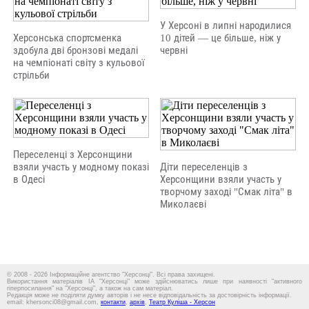
У Херсоні в липні народилися
Херсонська спортсменка
10 дітей — це більше, ніж у
здобула дві бронзові медалі
червні
на чемпіонаті світу з кульової
стрільби
Переселенці з Херсонщини
взяли участь у модному показі
Діти переселенців з
в Одесі
Херсонщини взяли участь у
творчому заході "Смак літа" в
Миколаєві
© 2008 - 2026 Інформаційне агентство "Херсонці". Всі права захищені.
Використання матеріалів ІА "Херсонці" може здійснюватись лише при наявності "активного
гіперпосилання" на "Херсонці", а також на сам матеріал.
Редакція може не поділяти думку авторів і не несе відповідальність за достовірність інформації.
email: khersonci08@gmail.com,
контакти
,
архів
,
Театр Куліша - Херсон