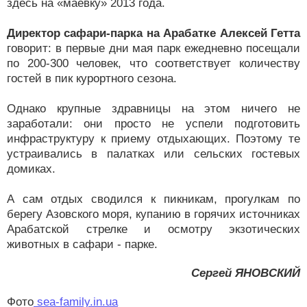
здесь на «маевку» 2013 года.
Директор сафари-парка на Арабатке Алексей Гетта
говорит: в первые дни мая парк ежедневно посещали
по 200-300 человек, что соответствует количеству
гостей в пик курортного сезона.
Однако крупные здравницы на этом ничего не
заработали: они просто не успели подготовить
инфраструктуру к приему отдыхающих. Поэтому те
устраивались в палатках или сельских гостевых
домиках.
А сам отдых сводился к пикникам, прогулкам по
берегу Азовского моря, купанию в горячих источниках
Арабатской стрелке и осмотру экзотических
животных в сафари - парке.
Сергей ЯНОВСКИЙ
Фото
sea-family.in.ua