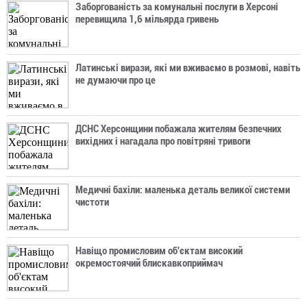
Заборгованість за комунальні послуги в Херсоні
перевищила 1,6 мільярда гривень
Латинські вирази, які ми вживаємо в розмові, навіть
не думаючи про це
ДСНС Херсонщини побажала жителям безпечних
вихідних і нагадала про повітряні тривоги
Медичні бахіли: маленька деталь великої системи
чистоти
Навіщо промисловим об'єктам високий
окремостоячий блискавкоприймач