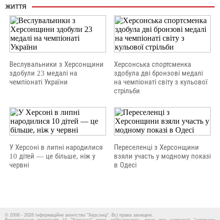
ЖИТТЯ
Веслувальники з Херсонщини
Херсонська спортсменка
здобули 23 медалі на
здобула дві бронзові медалі
чемпіонаті України
на чемпіонаті світу з кульової
стрільби
У Херсоні в липні народилися
Переселенці з Херсонщини
10 дітей — це більше, ніж у
взяли участь у модному показі
червні
в Одесі
© 2008 - 2026 Інформаційне агентство "Херсонці". Всі права захищені.