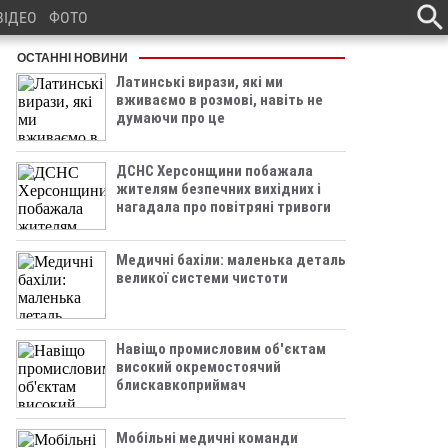
ВІДЕО
ФОТО
ОСТАННІ НОВИНИ
Латинські вирази, які ми
вживаємо в розмові, навіть не
думаючи про це
ДСНС Херсонщини побажала
жителям безпечних вихідних і
нагадала про повітряні тривоги
Медичні бахіли: маленька деталь
великої системи чистоти
Навіщо промисловим об'єктам
високий окремостоячий
блискавкоприймач
Мобільні медичні команди