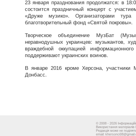
23 января празднования продолжатся: в 18:0
состоится праздничный концерт с участием
«Друже музико». Организаторами тура
благотворительный фонд «Святой покровы».
Творческое объединение МузБат (Музы
неравнодушных украинцев: музыкантов, худ
враждебной оккупацией информационного
поддерживают украинских воинов.
В январе 2016 кроме Херсона, участники 
Донбасс.
© 2008 - 2026 Інформаційн
Використання матеріалів 
Редакція може не поділяти
email: khersonci08@gmail