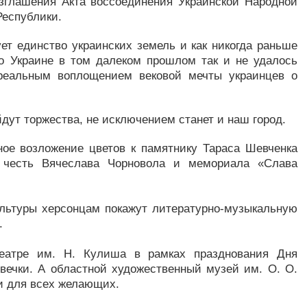
озглашения Акта воссоединения Украинской Народной
Республики.
ет единство украинских земель и как никогда раньше
то Украине в том далеком прошлом так и не удалось
 реальным воплощением вековой мечты украинцев о
дут торжества, не исключением станет и наш город.
нное возложение цветов к памятнику Тараса Шевченка
 в честь Вячеслава Чорновола и мемориала «Слава
ультуры херсонцам покажут литературно-музыкальную
.
театре им. Н. Кулиша в рамках празднования Дня
вечки. А областной художественный музей им. О. О.
ри для всех желающих.