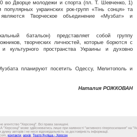
0 во Дворце молодежи и спорта (пл. Т. Шевченко, 1)
 популярных украинских рок-групп «Тінь сонця» та
 являются Творческое объединение «Музбат» и
кальный батальон) представляет собой группу
ожников, творческих личностей, которые борются с
 и культурного пространства Украины и духовно
Музбата планируют посетить Одессу, Мелитополь и
Наталия РОЖКОВАН
е агентство "Херсонці". Всі права захищені.
ІА "Херсонці" може здійснюватись лише при наявності "активного гіперпосилання" на "Хе
 думку авторів і не несе відповідальність за достовірність інформації.
.com,
контакти
,
архів
,
Театр Куліша - Херсон