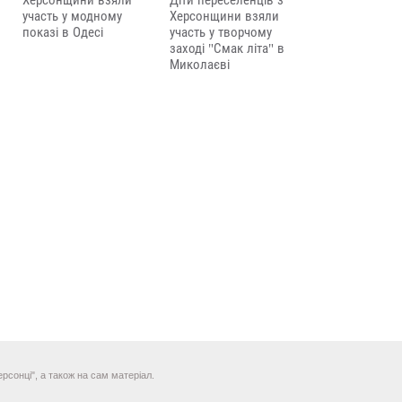
Херсонщини взяли
Діти переселенців з
участь у модному
Херсонщини взяли
показі в Одесі
участь у творчому
заході "Смак літа" в
Миколаєві
рсонці", а також на сам матеріал.