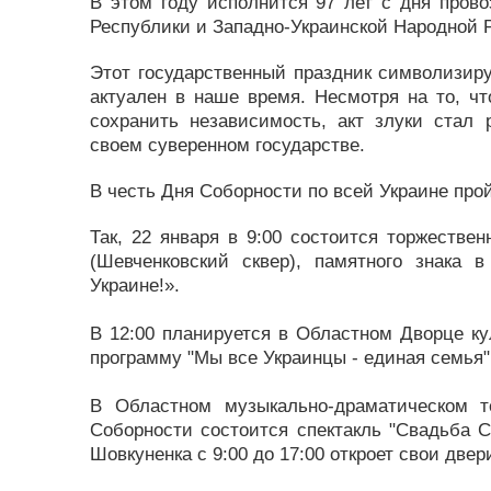
В этом году исполнится 97 лет с дня пров
Республики и Западно-Украинской Народной 
Этот государственный праздник символизиру
актуален в наше время. Несмотря на то, ч
сохранить независимость, акт злуки стал
своем суверенном государстве.
В честь Дня Соборности по всей Украине прой
Так, 22 января в 9:00 состоится торжестве
(Шевченковский сквер), памятного знака
Украине!».
В 12:00 планируется в Областном Дворце к
программу "Мы все Украинцы - единая семья"
В Областном музыкально-драматическом 
Соборности состоится спектакль "Свадьба С
Шовкуненка с 9:00 до 17:00 откроет свои две