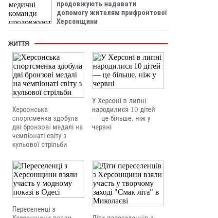
продовжують надавати
допомогу жителям прифронтової
Херсонщини
ЖИТТЯ
У Херсоні в липні
Херсонська
народилися 10 дітей
спортсменка здобула
— це більше, ніж у
дві бронзові медалі на
червні
чемпіонаті світу з
кульової стрільби
Переселенці з