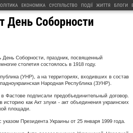
ОЛІТИКА
ЕКОНОМІКА
СУСПІЛЬСТВО
ПОДІЇ
ЖИТТЯ
БЛОГИ
т День Соборности
ть День Соборности, праздник, посвященный
многие столетия состоялось в 1918 году.
публика (УНР), а на территориях, входивших в состав
ападноукраинская Народная Республика (ЗУНР).
в в Фастове подписали предобъединительный договор.
в историю как Акт злуки - акт объединения украинских
кой площади.
 указом Президента Украины от 25 января 1999 года.