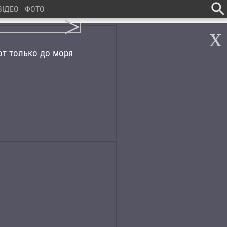
ВІДЕО
ФОТО
>
x
от только до моря