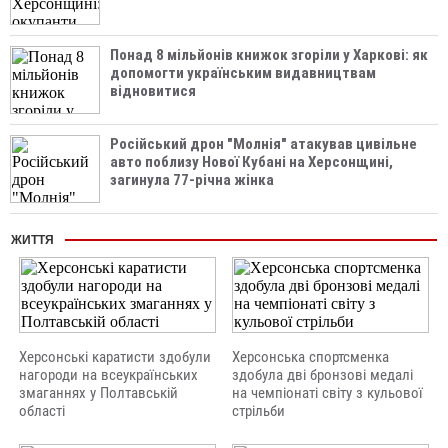
Понад 8 мільйонів книжок згоріли у Харкові: як
допомогти українським видавництвам
відновитися
Російський дрон "Молнія" атакував цивільне
авто поблизу Нової Кубані на Херсонщині,
загинула 77-річна жінка
ЖИТТЯ
Херсонські каратисти здобули
Херсонська спортсменка
нагороди на всеукраїнських
здобула дві бронзові медалі
змаганнях у Полтавській
на чемпіонаті світу з кульової
області
стрільби