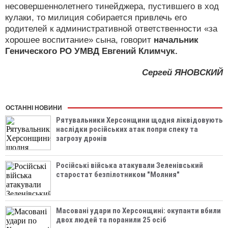
несовершеннолетнего тинейджера, пустившего в ход
кулаки, то милиция собирается привлечь его
родителей к административной ответственности «за
хорошее воспитание» сына, говорит
начальник
Генического РО УМВД Евгений Климчук.
Сергей ЯНОВСКИЙ
ОСТАННІ НОВИНИ
Рятувальники Херсонщини щодня ліквідовують
наслідки російських атак попри спеку та
загрозу дронів
Російські війська атакували Зеленівський
старостат безпілотником "Молния"
Масовані удари по Херсонщині: окупанти вбили
двох людей та поранили 25 осіб