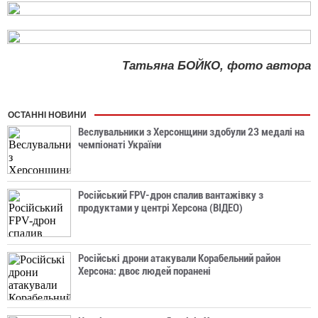
Татьяна БОЙКО, фото автора
ОСТАННІ НОВИНИ
Веслувальники з Херсонщини здобули 23 медалі на
чемпіонаті України
Російський FPV-дрон спалив вантажівку з
продуктами у центрі Херсона (ВІДЕО)
Російські дрони атакували Корабельний район
Херсона: двоє людей поранені