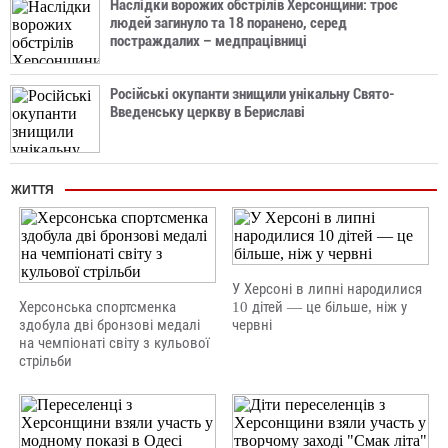
Наслідки ворожих обстрілів Херсонщини: троє
людей загинуло та 18 поранено, серед
постраждалих – медпрацівниці
Російські окупанти знищили унікальну Свято-
Введенську церкву в Бериславі
ЖИТТЯ
У Херсоні в липні народилися
Херсонська спортсменка
10 дітей — це більше, ніж у
здобула дві бронзові медалі
червні
на чемпіонаті світу з кульової
стрільби